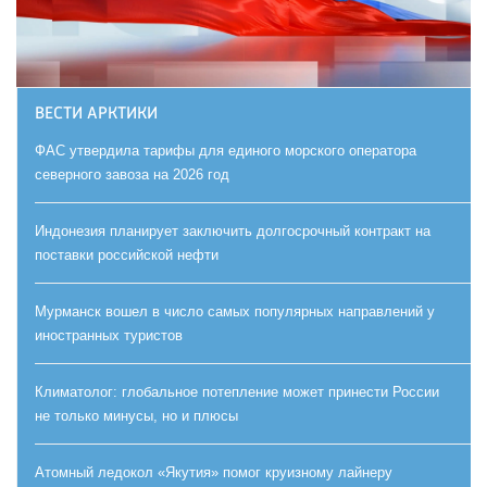
ВЕСТИ АРКТИКИ
ФАС утвердила тарифы для единого морского оператора
северного завоза на 2026 год
Индонезия планирует заключить долгосрочный контракт на
поставки российской нефти
Мурманск вошел в число самых популярных направлений у
иностранных туристов
Климатолог: глобальное потепление может принести России
не только минусы, но и плюсы
Атомный ледокол «Якутия» помог круизному лайнеру