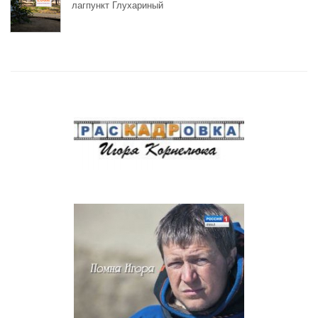
лагпункт Глухариный