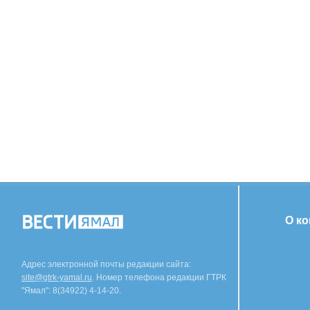
О к
Адрес электронной почты редакции сайта:
site@gtrk-yamal.ru
. Номер телефона редакции ГТРК
"Ямал": 8(34922) 4-14-20.