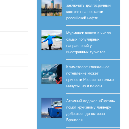
заключить долгосрочный
контракт на поставки
российской нефти
Мурманск вошел в число
самых популярных
направлений у
иностранных туристов
Климатолог: глобальное
потепление может
принести России не только
минусы, но и плюсы
Атомный ледокол «Якутия»
помог круизному лайнеру
добраться до острова
Врангеля