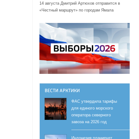
14 августа Дмитрий Артюхов отправится в
«Честный маршрут» по городам Ямала
ВЕСТИ АРКТИКИ
ФАС утвердила тарифы
для единого морского
оператора северного
завоза на 2026 год
Индонезия планирует