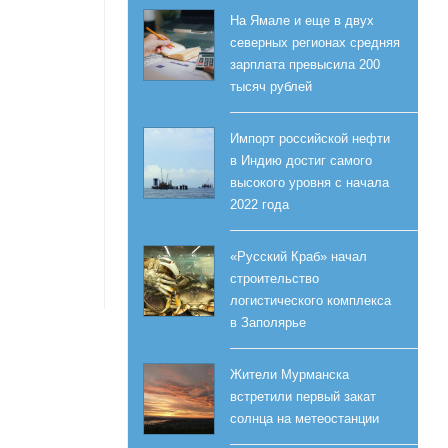
На Ямале и еще в двух
северных регионах средняя
зарплата превысила 200
тысяч рублей
Импорт российской нефти
в Индию достиг самого
высокого уровня с начала
2022 года
«Русский Краб» начал
строительство
логистического комплекса
в Заполярье
Жители Мурманска
встретили первый закат
солнца на метеостанции