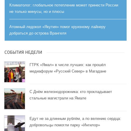
Климатолог: глобальное потепление может принести России
не только минусы, но и плюсы
Атомный ледокол «Якутия» помог круизному лайнеру
добраться до острова Врангеля
СОБЫТИЯ НЕДЕЛИ
ГТРК «Ямал» в числе лучших: как прошёл
медиафорум «Русский Север» в Магадане
С Днём железнодорожника: кто прокладывает
стальные магистрали на Ямале
Едут не за длинным рублём, а по велению сердца:
добровольцы помогли парку «Ингилор»