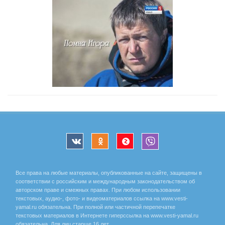
Все права на любые материалы, опубликованные на сайте, защищены в
соответствии с российским и международным законодательством об
авторском праве и смежных правах. При любом использовании
текстовых, аудио-, фото- и видеоматериалов ссылка на www.vesti-
yamal.ru обязательна. При полной или частичной перепечатке
текстовых материалов в Интернете гиперссылка на www.vesti-yamal.ru
обязательна. Для лиц старше 16 лет.