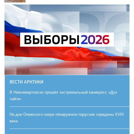
ВЕСТИ АРКТИКИ
В Нижневартовске прошёл экстремальный каникросс «Дух
тайги»
На дне Онежского озера обнаружили парусник середины XVIII
века