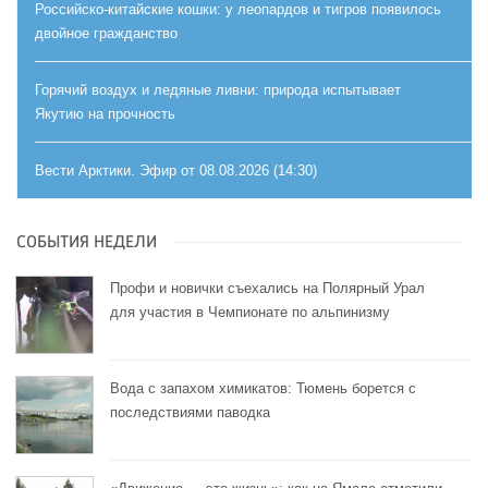
Российско-китайские кошки: у леопардов и тигров появилось
двойное гражданство
Горячий воздух и ледяные ливни: природа испытывает
Якутию на прочность
Вести Арктики. Эфир от 08.08.2026 (14:30)
СОБЫТИЯ НЕДЕЛИ
Профи и новички съехались на Полярный Урал
для участия в Чемпионате по альпинизму
Вода с запахом химикатов: Тюмень борется с
последствиями паводка