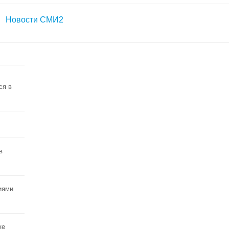
Новости СМИ2
ся в
в
иями
ке