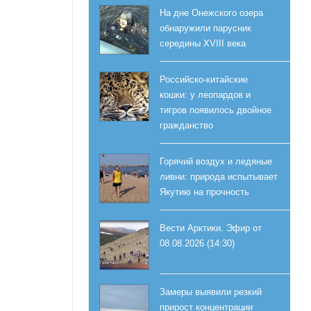
На дне Онежского озера
обнаружили парусник
середины XVIII века
Российско-китайские
кошки: у леопардов и
тигров появилось двойное
гражданство
Горячий воздух и ледяные
ливни: природа испытывает
Якутию на прочность
Вести Арктики. Эфир от
08.08.2026 (14:30)
Замеры выявили резкий
прирост концентрации