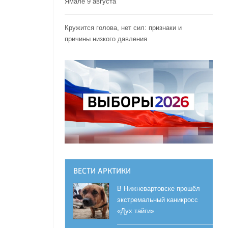
Ямале 9 августа
Кружится голова, нет сил: признаки и
причины низкого давления
ВЕСТИ АРКТИКИ
В Нижневартовске прошёл
экстремальный каникросс
«Дух тайги»