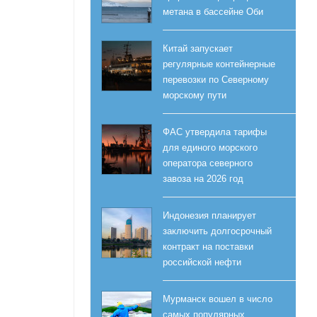
метана в бассейне Оби
Китай запускает
регулярные контейнерные
перевозки по Северному
морскому пути
ФАС утвердила тарифы
для единого морского
оператора северного
завоза на 2026 год
Индонезия планирует
заключить долгосрочный
контракт на поставки
российской нефти
Мурманск вошел в число
самых популярных