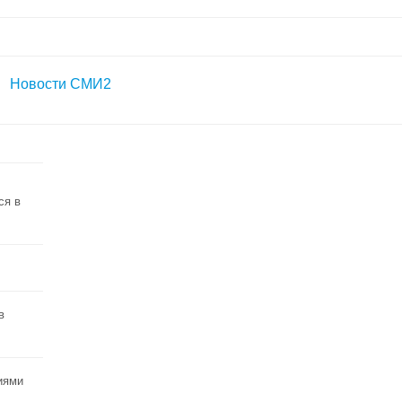
Новости СМИ2
ся в
в
иями