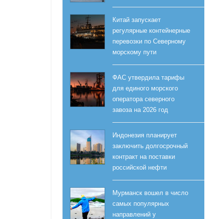
Китай запускает
регулярные контейнерные
перевозки по Северному
морскому пути
ФАС утвердила тарифы
для единого морского
оператора северного
завоза на 2026 год
Индонезия планирует
заключить долгосрочный
контракт на поставки
российской нефти
Мурманск вошел в число
самых популярных
направлений у