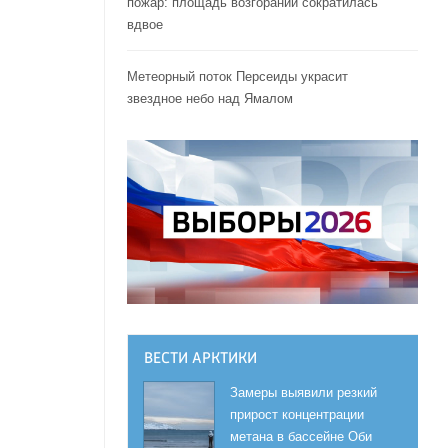
пожар: площадь возгораний сократилась
вдвое
Метеорный поток Персеиды украсит
звездное небо над Ямалом
ВЕСТИ АРКТИКИ
Замеры выявили резкий
прирост концентрации
метана в бассейне Оби