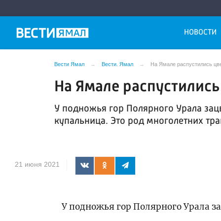
НОВОСТИ
Вести Ямал
Вести. Ямал
На Ямале распустились ц
На Ямале распустились
У подножья гор Полярного Урала зац
купальница. Это род многолетних тр
21 июня 2021
У подножья гор Полярного Урала з