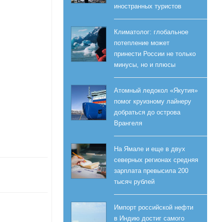
иностранных туристов
Климатолог: глобальное
потепление может
принести России не только
минусы, но и плюсы
Атомный ледокол «Якутия»
помог круизному лайнеру
добраться до острова
Врангеля
На Ямале и еще в двух
северных регионах средняя
зарплата превысила 200
тысяч рублей
Импорт российской нефти
в Индию достиг самого