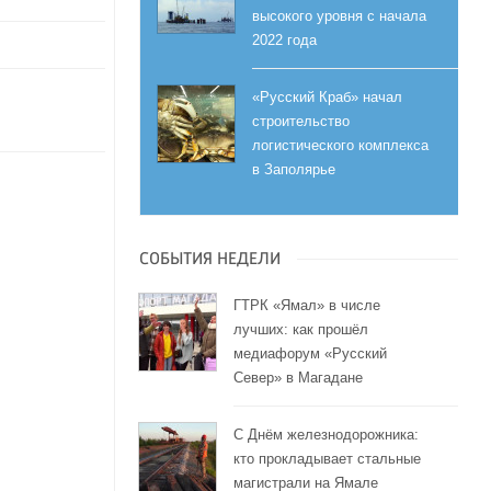
высокого уровня с начала
2022 года
«Русский Краб» начал
строительство
логистического комплекса
в Заполярье
СОБЫТИЯ НЕДЕЛИ
ГТРК «Ямал» в числе
лучших: как прошёл
медиафорум «Русский
Север» в Магадане
С Днём железнодорожника:
кто прокладывает стальные
магистрали на Ямале