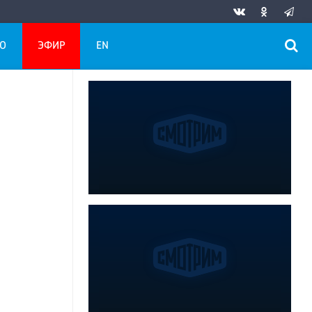
О
ЭФИР
EN