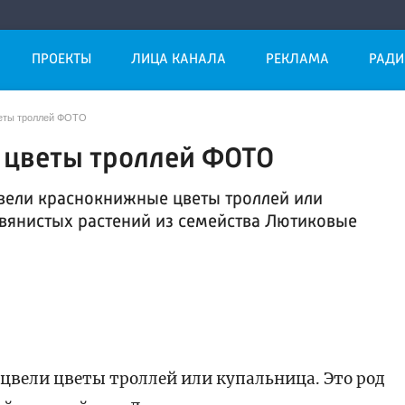
ПРОЕКТЫ
ЛИЦА КАНАЛА
РЕКЛАМА
РАДИ
веты троллей ФОТО
 цветы троллей ФОТО
вели краснокнижные цветы троллей или
авянистых растений из семейства Лютиковые
ацвели цветы троллей или купальница. Это род