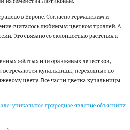
й из семейства Лютиковые.
транено в Европе. Согласно германским и
тение считалось любимым цветком троллей. А
ссии. Это связано со склонностью растения к
шенных жёлтых или оранжевых лепестков,
а встречаются купальницы, переходные по
анжевому цвету. Все части цветка купальницы
мале: уникальное природное явление объяснили