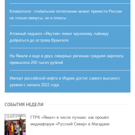
Климатолог: глобальное потепление может принести России
не только минусы, но и плюсы
Атомный ледокол «Якутия» помог круизному лайнеру
добраться до острова Врангеля
На Ямале и еще в двух северных регионах средняя зарплата
превысила 200 тысяч рублей
Импорт российской нефти в Индию достиг самого высокого
уровня с начала 2022 года
СОБЫТИЯ НЕДЕЛИ
ГТРК «Ямал» в числе лучших: как прошёл
медиафорум «Русский Север» в Магадане