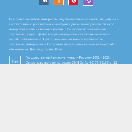
Все права на любые материалы, опубликованные на сайте, защищены в
соответствии с российским и международным законодательством об
авторском праве и смежных правах. При любом использовании
текстовых, аудио-, фото- и видеоматериалов ссылка на www.vesti-
yamal.ru обязательна. При полной или частичной перепечатке
текстовых материалов в Интернете гиперссылка на www.vesti-yamal.ru
обязательна. Для лиц старше 16 лет.
Государственный интернет-канал «Россия» 2001 - 2026.
16+
Свидетельство о регистрации СМИ Эл № ФС 77-59166 от 22
августа 2014 года, выдано Федеральной службой по надзору за
соблюдением законодательства в сфере массовых
коммуникаций и охране культурного наследия.
Учредитель – Федеральное государственное унитарное предприятие
«Всероссийская государственная телевизионная и радиовещательная
компания». Главный редактор Панина Елена Валерьевна. Редактор ГТРК
«Ямал» Анохина Маргарита Юрьевна.