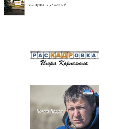
лагпункт Глухариный