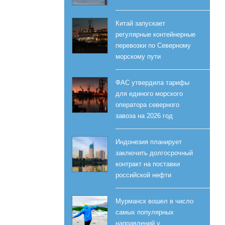
Китай запускает
регулярные контейнерные
перевозки по Северному
морскому пути
ФАС утвердила тарифы
для единого морского
оператора северного
завоза на 2026 год
Индонезия планирует
заключить долгосрочный
контракт на поставки
российской нефти
Мурманск вошел в число
самых популярных
направлений у