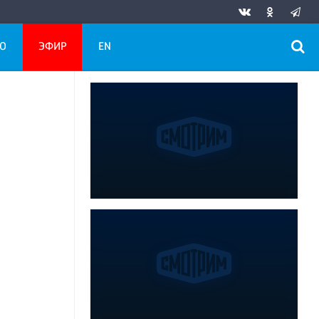
О
ЭФИР
EN