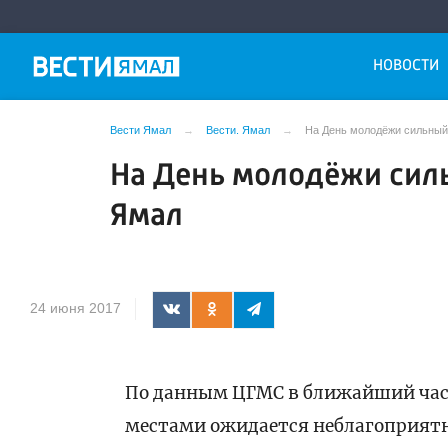
НОВОСТИ
Вести Ямал
Вести. Ямал
На День молодёжи сильный
На День молодёжи сил
Ямал
24 июня 2017
По данным ЦГМС в ближайший час, 
местами ожидается неблагоприятное