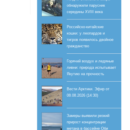
обнаружили парусник
середины XVIII века
Российско-китайские
кошки: у леопардов и
тигров появилось двойное
гражданство
Горячий воздух и ледяные
ливни: природа испытывает
Якутию на прочность
Вести Арктики. Эфир от
08.08.2026 (14:30)
Замеры выявили резкий
прирост концентрации
метана в бассейне Оби