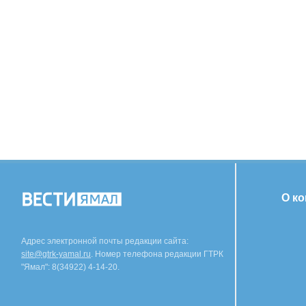
О к
Адрес электронной почты редакции сайта:
site@gtrk-yamal.ru
. Номер телефона редакции ГТРК
"Ямал": 8(34922) 4-14-20.