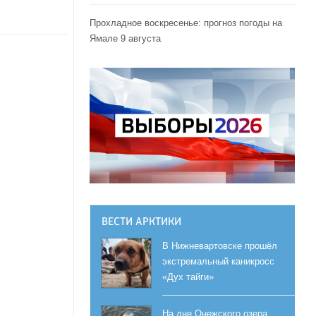
Прохладное воскресенье: прогноз погоды на
Ямале 9 августа
ВЕСТИ АРКТИКИ
В Нижневартовске прошёл
экстремальный каникросс
«Дух тайги»
На дне Онежского озера