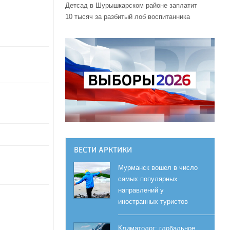
Детсад в Шурышкарском районе заплатит
10 тысяч за разбитый лоб воспитанника
ВЕСТИ АРКТИКИ
Мурманск вошел в число
самых популярных
направлений у
иностранных туристов
Климатолог: глобальное