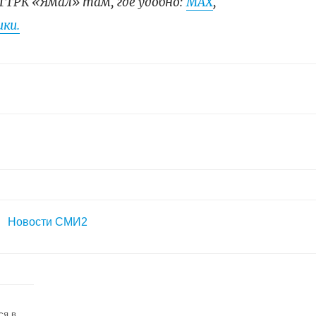
ГТРК «Ямал» там, где удобно:
МАХ
,
ки.
Новости СМИ2
ся в