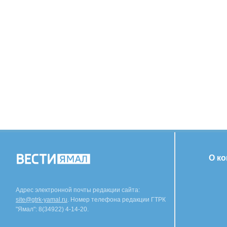
О к
Адрес электронной почты редакции сайта:
site@gtrk-yamal.ru
. Номер телефона редакции ГТРК
"Ямал": 8(34922) 4-14-20.