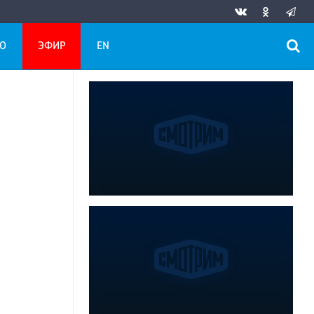
О
ЭФИР
EN