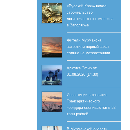
«Русский Краб» начал
строительство
логистического комплекса
в Заполярье
Жители Мурманска
встретили первый закат
солнца на метеостанции
Арктика Эфир от
01.08.2026 (14:30)
Инвестиции в развитие
Трансарктического
коридора оцениваются в 32
трлн рублей
В Мурманской области