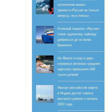
потепление может
принести России не только
минусы, но и плюсы
Атомный ледокол «Якутия»
помог круизному лайнеру
добраться до острова
Врангеля
На Ямале и еще в двух
северных регионах средняя
зарплата превысила 200
тысяч рублей
Импорт российской нефти
в Индию достиг самого
высокого уровня с начала
2022 года