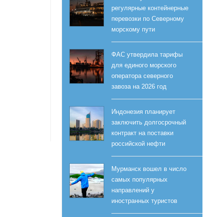
регулярные контейнерные
перевозки по Северному
морскому пути
ФАС утвердила тарифы
для единого морского
оператора северного
завоза на 2026 год
Индонезия планирует
заключить долгосрочный
контракт на поставки
российской нефти
Мурманск вошел в число
самых популярных
направлений у
иностранных туристов