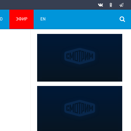
О
ЭФИР
EN