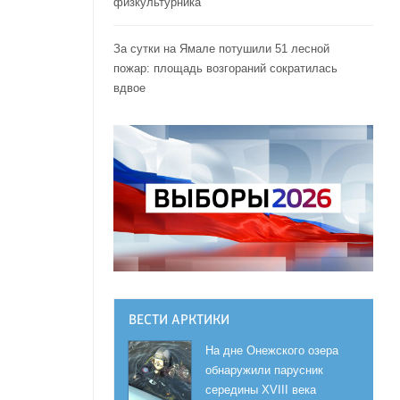
физкультурника
За сутки на Ямале потушили 51 лесной
пожар: площадь возгораний сократилась
вдвое
ВЕСТИ АРКТИКИ
На дне Онежского озера
обнаружили парусник
середины XVIII века