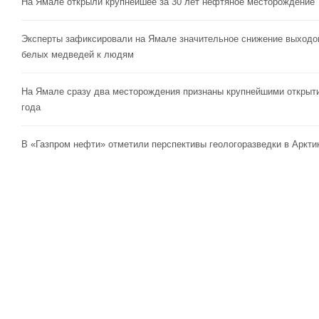
На Ямале открыли крупнейшее за 30 лет нефтяное месторождение
Эксперты зафиксировали на Ямале значительное снижение выходо
белых медведей к людям
На Ямале сразу два месторождения признаны крупнейшими открыт
года
В «Газпром нефти» отметили перспективы геологоразведки в Аркти