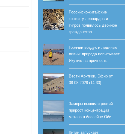
Российско-китайские
кошки: у леопардов и
тигров появилось двойное
гражданство
Горячий воздух и ледяные
ливни: природа испытывает
Якутию на прочность
Вести Арктики. Эфир от
08.08.2026 (14:30)
Замеры выявили резкий
прирост концентрации
метана в бассейне Оби
Китай запускает