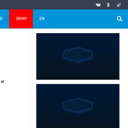
О
ЭФИР
EN
 и