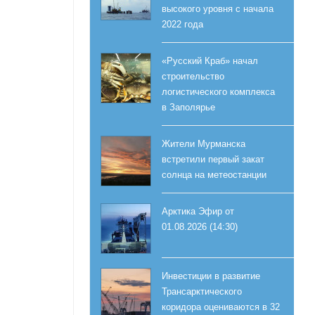
высокого уровня с начала
2022 года
«Русский Краб» начал
строительство
логистического комплекса
в Заполярье
Жители Мурманска
встретили первый закат
солнца на метеостанции
Арктика Эфир от
01.08.2026 (14:30)
Инвестиции в развитие
Трансарктического
коридора оцениваются в 32