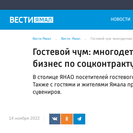
НОВОСТИ
Вести Ямал
Вести. Ямал
Гостевой чум: многодетная
Гостевой чум: многодет
бизнес по соцконтракт
В столице ЯНАО посетителей гостевог
Также с гостями и жителями Ямала п
сувениров.
14 ноября 2022