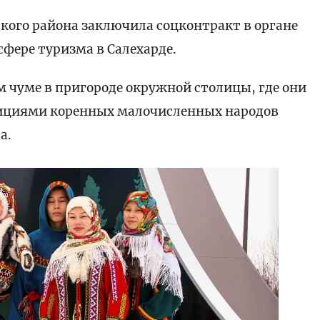
кого района заключила соцконтракт в органе
сфере туризма в Салехарде.
м чуме в пригороде окружной столицы, где они
дициями коренных малочисленных народов
а.