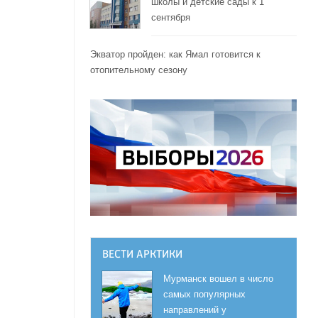
школы и детские сады к 1
сентября
Экватор пройден: как Ямал готовится к
отопительному сезону
ВЕСТИ АРКТИКИ
Мурманск вошел в число
самых популярных
направлений у