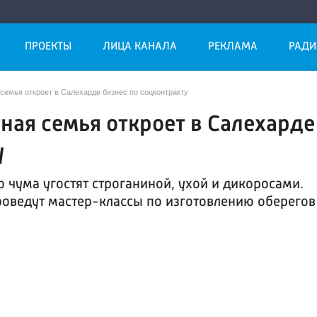
ПРОЕКТЫ
ЛИЦА КАНАЛА
РЕКЛАМА
РАДИ
 семья откроет в Салехарде бизнес по соцконтракту
ная семья откроет в Салехарде
у
о чума угостят строганиной, ухой и дикоросами.
роведут мастер-классы по изготовлению оберегов