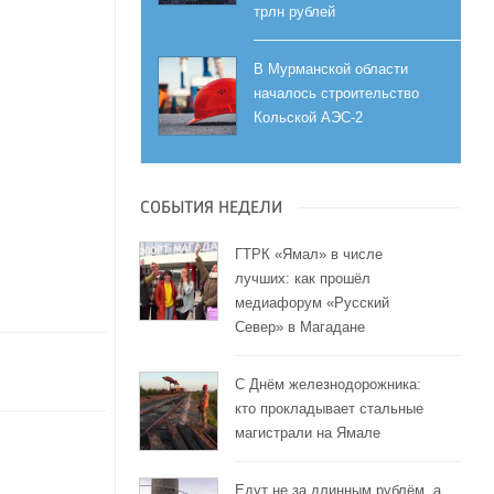
трлн рублей
В Мурманской области
началось строительство
Кольской АЭС-2
СОБЫТИЯ НЕДЕЛИ
ГТРК «Ямал» в числе
лучших: как прошёл
медиафорум «Русский
Север» в Магадане
С Днём железнодорожника:
кто прокладывает стальные
магистрали на Ямале
Едут не за длинным рублём, а