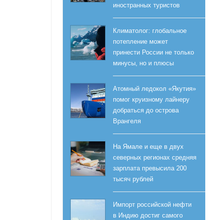
иностранных туристов
Климатолог: глобальное
потепление может
принести России не только
минусы, но и плюсы
Атомный ледокол «Якутия»
помог круизному лайнеру
добраться до острова
Врангеля
На Ямале и еще в двух
северных регионах средняя
зарплата превысила 200
тысяч рублей
Импорт российской нефти
в Индию достиг самого