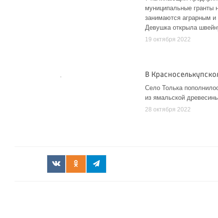
муниципальные гранты н
занимаются аграрным и 
Девушка открыла швейн
19 октября 2022
В Красноселькупско
Село Толька пополнило
из ямальской древесин
28 октября 2022