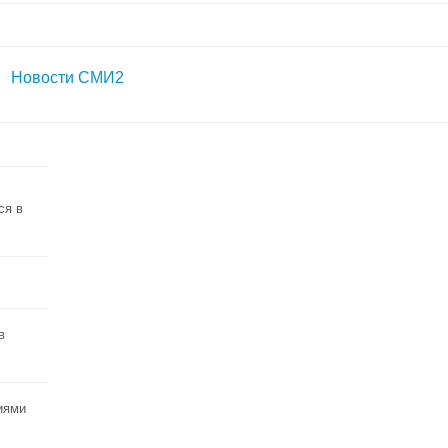
Новости СМИ2
ся в
в
иями