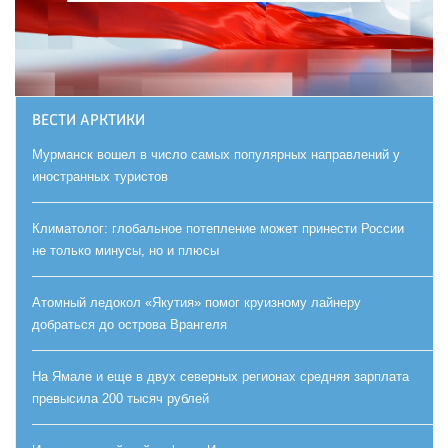
ВЕСТИ АРКТИКИ
Мурманск вошел в число самых популярных направлений у
иностранных туристов
Климатолог: глобальное потепление может принести России
не только минусы, но и плюсы
Атомный ледокол «Якутия» помог круизному лайнеру
добраться до острова Врангеля
На Ямале и еще в двух северных регионах средняя зарплата
превысила 200 тысяч рублей