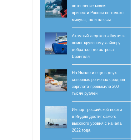
потепление может
принести России не только
минусы, но и плюсы
Атомный ледокол «Якутия»
помог круизному лайнеру
добраться до острова
Врангеля
На Ямале и еще в двух
северных регионах средняя
зарплата превысила 200
тысяч рублей
Импорт российской нефти
в Индию достиг самого
высокого уровня с начала
2022 года