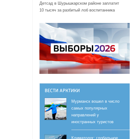
Детсад в Шурышкарском районе заплатит
10 тысяч за разбитый лоб воспитанника
ВЕСТИ АРКТИКИ
Мурманск вошел в число
самых популярных
направлений у
иностранных туристов
Климатолог: глобальное