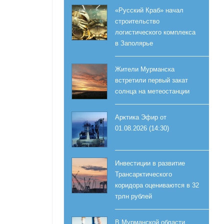
«Русский Краб» начал
строительство
логистического комплекса
в Заполярье
Жители Мурманска
встретили первый закат
солнца на метеостанции
Арктика Эфир от
01.08.2026 (14:30)
Инвестиции в развитие
Трансарктического
коридора оцениваются в 32
трлн рублей
и
В Мурманской области