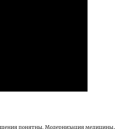
ести
решения понятны. Модернизация медицины,