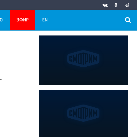
О
ЭФИР
EN
-