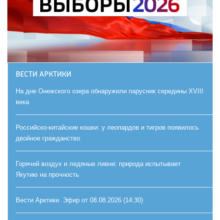
ВЕСТИ АРКТИКИ
На дне Онежского озера обнаружили парусник середины XVIII
века
Российско-китайские кошки: у леопардов и тигров появилось
двойное гражданство
Горячий воздух и ледяные ливни: природа испытывает
Якутию на прочность
Вести Арктики. Эфир от 08.08.2026 (14:30)