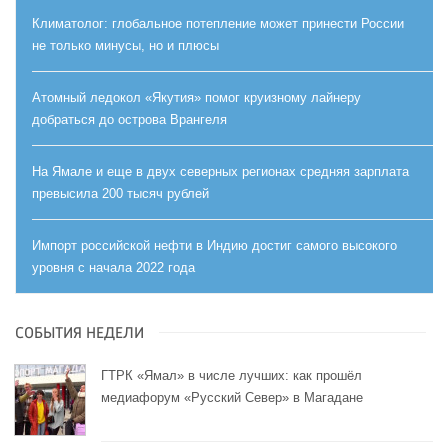
Климатолог: глобальное потепление может принести России
не только минусы, но и плюсы
Атомный ледокол «Якутия» помог круизному лайнеру
добраться до острова Врангеля
На Ямале и еще в двух северных регионах средняя зарплата
превысила 200 тысяч рублей
Импорт российской нефти в Индию достиг самого высокого
уровня с начала 2022 года
СОБЫТИЯ НЕДЕЛИ
ГТРК «Ямал» в числе лучших: как прошёл
медиафорум «Русский Север» в Магадане