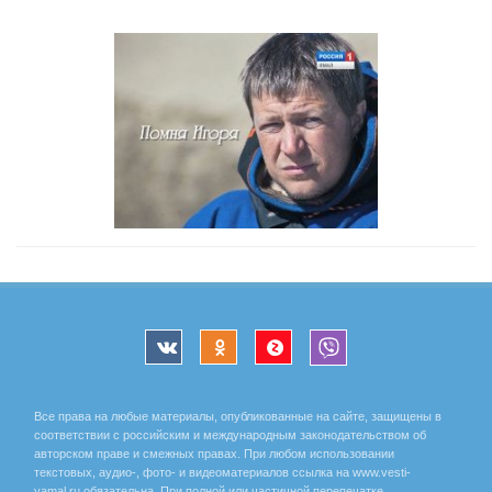
Все права на любые материалы, опубликованные на сайте, защищены в
соответствии с российским и международным законодательством об
авторском праве и смежных правах. При любом использовании
текстовых, аудио-, фото- и видеоматериалов ссылка на www.vesti-
yamal.ru обязательна. При полной или частичной перепечатке