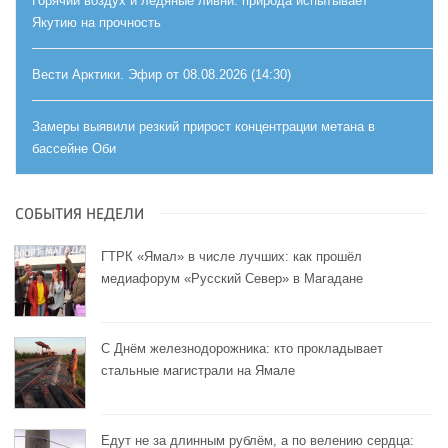
Горячий воздух и ледяные ливни: природа испытывает
Якутию на прочность
Вести Арктики. Эфир от 08.08.2026 (14:30)
Замеры выявили резкий прирост концентрации метана в
бассейне Оби
СОБЫТИЯ НЕДЕЛИ
ГТРК «Ямал» в числе лучших: как прошёл
медиафорум «Русский Север» в Магадане
С Днём железнодорожника: кто прокладывает
стальные магистрали на Ямале
Едут не за длинным рублём, а по велению сердца: