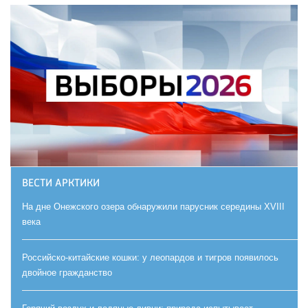
ВЕСТИ АРКТИКИ
На дне Онежского озера обнаружили парусник середины XVIII
века
Российско-китайские кошки: у леопардов и тигров появилось
двойное гражданство