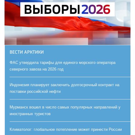
ВЕСТИ АРКТИКИ
ФАС утвердила тарифы для единого морского оператора
северного завоза на 2026 год
Индонезия планирует заключить долгосрочный контракт на
поставки российской нефти
Мурманск вошел в число самых популярных направлений у
иностранных туристов
Климатолог: глобальное потепление может принести России