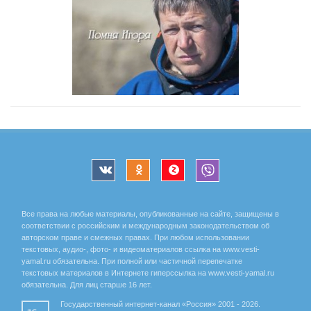
Все права на любые материалы, опубликованные на сайте, защищены в
соответствии с российским и международным законодательством об
авторском праве и смежных правах. При любом использовании
текстовых, аудио-, фото- и видеоматериалов ссылка на www.vesti-
yamal.ru обязательна. При полной или частичной перепечатке
текстовых материалов в Интернете гиперссылка на www.vesti-yamal.ru
обязательна. Для лиц старше 16 лет.
Государственный интернет-канал «Россия» 2001 - 2026.