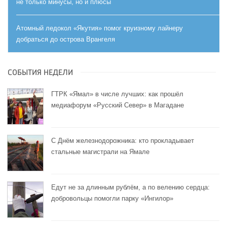
не только минусы, но и плюсы
Атомный ледокол «Якутия» помог круизному лайнеру
добраться до острова Врангеля
СОБЫТИЯ НЕДЕЛИ
ГТРК «Ямал» в числе лучших: как прошёл
медиафорум «Русский Север» в Магадане
С Днём железнодорожника: кто прокладывает
стальные магистрали на Ямале
Едут не за длинным рублём, а по велению сердца:
добровольцы помогли парку «Ингилор»