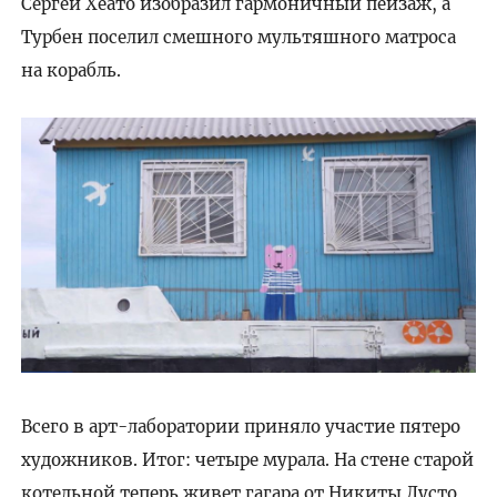
Сергей Хеато изобразил гармоничный пейзаж, а
Турбен поселил смешного мультяшного матроса
на корабль.
Всего в арт-лаборатории приняло участие пятеро
художников. Итог: четыре мурала. На стене старой
котельной теперь живет гагара от Никиты Дусто,