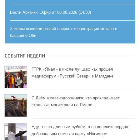
Вести Арктики. Эфир от 08.08.2026 (14:30)
Замеры выявили резкий прирост концентрации метана в
бассейне Оби
СОБЫТИЯ НЕДЕЛИ
ГТРК «Ямал» в числе лучших: как прошёл
медиафорум «Русский Север» в Магадане
С Днём железнодорожника: кто прокладывает
стальные магистрали на Ямале
Едут не за длинным рублём, а по велению сердца:
добровольцы помогли парку «Ингилор»