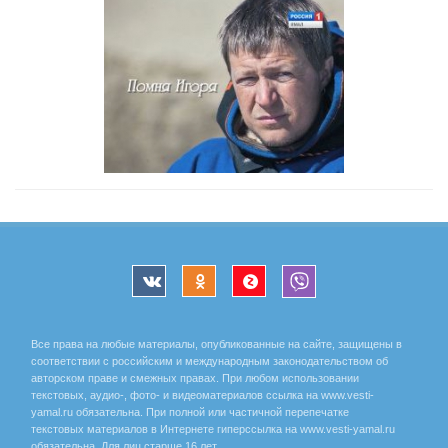
Все права на любые материалы, опубликованные на сайте, защищены в
соответствии с российским и международным законодательством об
авторском праве и смежных правах. При любом использовании
текстовых, аудио-, фото- и видеоматериалов ссылка на www.vesti-
yamal.ru обязательна. При полной или частичной перепечатке
текстовых материалов в Интернете гиперссылка на www.vesti-yamal.ru
обязательна. Для лиц старше 16 лет.