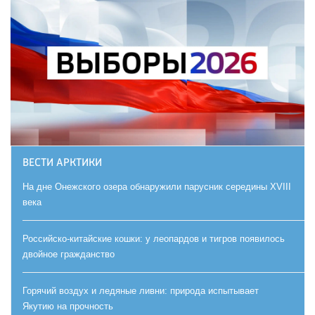
ВЕСТИ АРКТИКИ
На дне Онежского озера обнаружили парусник середины XVIII
века
Российско-китайские кошки: у леопардов и тигров появилось
двойное гражданство
Горячий воздух и ледяные ливни: природа испытывает
Якутию на прочность