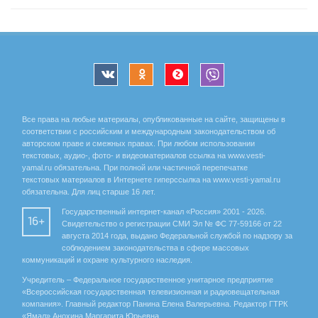
Все права на любые материалы, опубликованные на сайте, защищены в
соответствии с российским и международным законодательством об
авторском праве и смежных правах. При любом использовании
текстовых, аудио-, фото- и видеоматериалов ссылка на www.vesti-
yamal.ru обязательна. При полной или частичной перепечатке
текстовых материалов в Интернете гиперссылка на www.vesti-yamal.ru
обязательна. Для лиц старше 16 лет.
Государственный интернет-канал «Россия» 2001 - 2026.
16+
Свидетельство о регистрации СМИ Эл № ФС 77-59166 от 22
августа 2014 года, выдано Федеральной службой по надзору за
соблюдением законодательства в сфере массовых
коммуникаций и охране культурного наследия.
Учредитель – Федеральное государственное унитарное предприятие
«Всероссийская государственная телевизионная и радиовещательная
компания». Главный редактор Панина Елена Валерьевна. Редактор ГТРК
«Ямал» Анохина Маргарита Юрьевна.