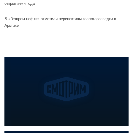
открытиями года
В «Газпром нефти» отметили перспективы геологоразведки в
Арктике