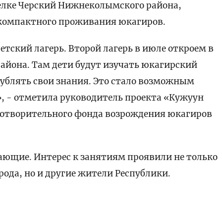
елке Черский Нижнеколымского района,
 компактного проживания юкагиров.
тский лагерь. Второй лагерь в июле откроем в
айона. Там дети будут изучать юкагирский
лублять свои знания. Это стало возможным
, - отметила руководитель проекта «Кужуун
аготворительного фонда возрождения юкагиров
ающие. Интерес к занятиям проявили не только
ода, но и другие жители Республики.