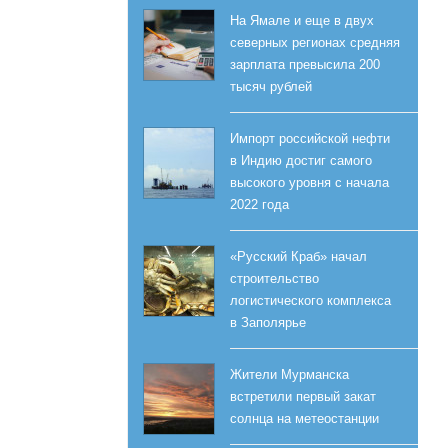
На Ямале и еще в двух
северных регионах средняя
зарплата превысила 200
тысяч рублей
Импорт российской нефти
в Индию достиг самого
высокого уровня с начала
2022 года
«Русский Краб» начал
строительство
логистического комплекса
в Заполярье
Жители Мурманска
встретили первый закат
солнца на метеостанции