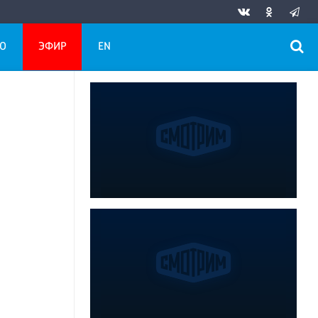
О
ЭФИР
EN