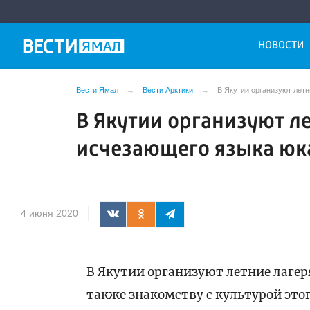
НОВОСТИ
Вести Ямал
Вести Арктики
В Якутии организуют лет
В Якутии организуют л
исчезающего языка юк
4 июня 2020
В Якутии организуют летние лагер
также знакомству с культурой это