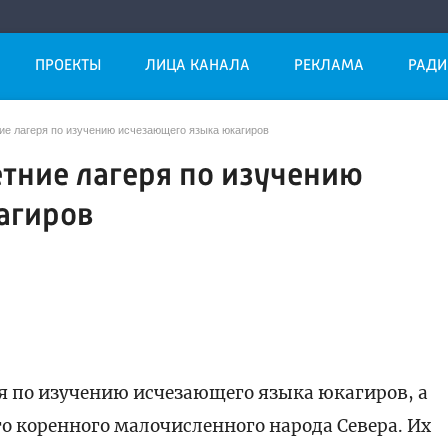
ПРОЕКТЫ
ЛИЦА КАНАЛА
РЕКЛАМА
РАДИ
ние лагеря по изучению исчезающего языка юкагиров
етние лагеря по изучению
агиров
я по изучению исчезающего языка юкагиров, а
го коренного малочисленного народа Севера. Их