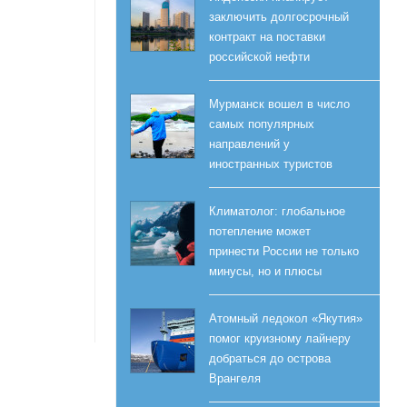
заключить долгосрочный
контракт на поставки
российской нефти
Мурманск вошел в число
самых популярных
направлений у
иностранных туристов
Климатолог: глобальное
потепление может
принести России не только
минусы, но и плюсы
Атомный ледокол «Якутия»
помог круизному лайнеру
добраться до острова
Врангеля