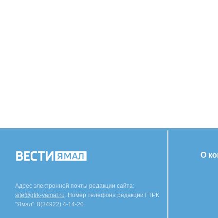
О к
Адрес электронной почты редакции сайта:
site@gtrk-yamal.ru
. Номер телефона редакции ГТРК
"Ямал": 8(34922) 4-14-20.