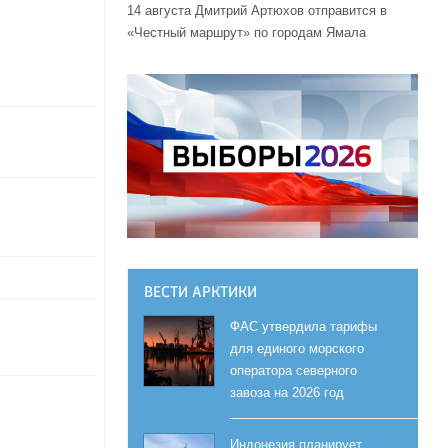
14 августа Дмитрий Артюхов отправится в
«Честный маршрут» по городам Ямала
ВЕСТИ АРКТИКИ
ФАС утвердила тарифы
для единого морского
оператора северного
завоза на 2026 год
Индонезия планирует