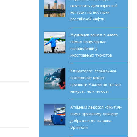
заключить долгосрочный
контракт на поставки
российской нефти
Мурманск вошел в число
самых популярных
направлений у
иностранных туристов
Климатолог: глобальное
потепление может
принести России не только
минусы, но и плюсы
Атомный ледокол «Якутия»
помог круизному лайнеру
добраться до острова
Врангеля