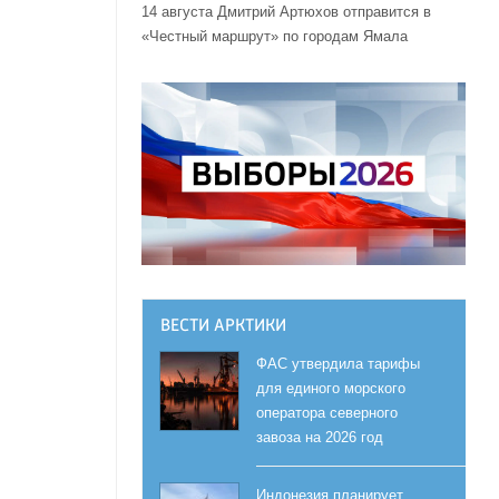
14 августа Дмитрий Артюхов отправится в
«Честный маршрут» по городам Ямала
,
ВЕСТИ АРКТИКИ
ФАС утвердила тарифы
для единого морского
оператора северного
завоза на 2026 год
Индонезия планирует