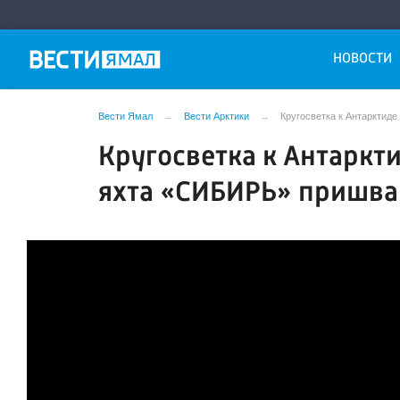
НОВОСТИ
Вести Ямал
Вести Арктики
Кругосветка к Антарктид
Кругосветка к Антаркт
яхта «СИБИРЬ» пришва