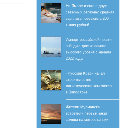
На Ямале и еще в двух
северных регионах средняя
зарплата превысила 200
тысяч рублей
Импорт российской нефти
в Индию достиг самого
высокого уровня с начала
2022 года
«Русский Краб» начал
строительство
логистического комплекса
в Заполярье
Жители Мурманска
встретили первый закат
солнца на метеостанции