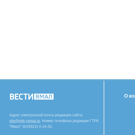
О к
Адрес электронной почты редакции сайта:
site@gtrk-yamal.ru
. Номер телефона редакции ГТРК
"Ямал": 8(34922) 4-14-20.