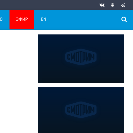
О
ЭФИР
EN