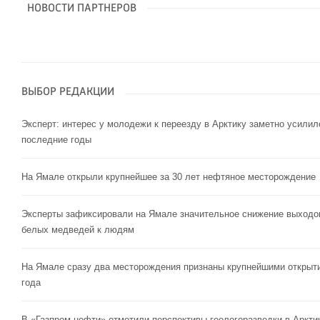
НОВОСТИ ПАРТНЕРОВ
ВЫБОР РЕДАКЦИИ
Эксперт: интерес у молодежи к переезду в Арктику заметно усилил
последние годы
На Ямале открыли крупнейшее за 30 лет нефтяное месторождение
Эксперты зафиксировали на Ямале значительное снижение выходо
белых медведей к людям
На Ямале сразу два месторождения признаны крупнейшими открыт
года
В «Газпром нефти» отметили перспективы геологоразведки в Аркти