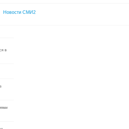
Новости СМИ2
ся в
в
иями
ке