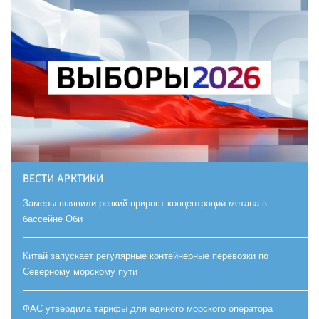
ВЕСТИ АРКТИКИ
Замеры выявили резкий прирост концентрации метана в
бассейне Оби
Китай запускает регулярные контейнерные перевозки по
Северному морскому пути
ФАС утвердила тарифы для единого морского оператора