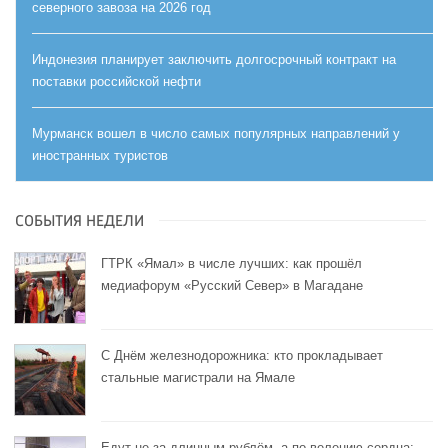
северного завоза на 2026 год
Индонезия планирует заключить долгосрочный контракт на
поставки российской нефти
Мурманск вошел в число самых популярных направлений у
иностранных туристов
СОБЫТИЯ НЕДЕЛИ
ГТРК «Ямал» в числе лучших: как прошёл
медиафорум «Русский Север» в Магадане
С Днём железнодорожника: кто прокладывает
стальные магистрали на Ямале
Едут не за длинным рублём, а по велению сердца: