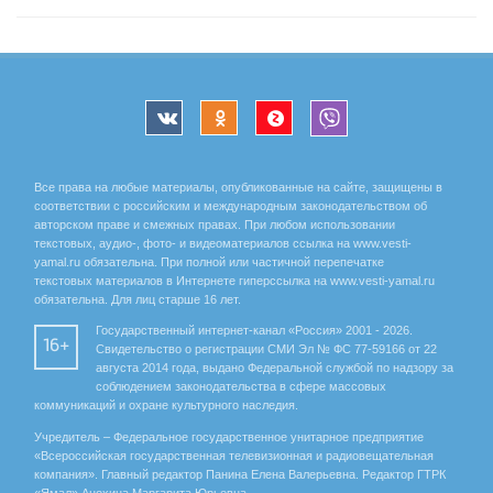
Все права на любые материалы, опубликованные на сайте, защищены в
соответствии с российским и международным законодательством об
авторском праве и смежных правах. При любом использовании
текстовых, аудио-, фото- и видеоматериалов ссылка на www.vesti-
yamal.ru обязательна. При полной или частичной перепечатке
текстовых материалов в Интернете гиперссылка на www.vesti-yamal.ru
обязательна. Для лиц старше 16 лет.
Государственный интернет-канал «Россия» 2001 - 2026.
16+
Свидетельство о регистрации СМИ Эл № ФС 77-59166 от 22
августа 2014 года, выдано Федеральной службой по надзору за
соблюдением законодательства в сфере массовых
коммуникаций и охране культурного наследия.
Учредитель – Федеральное государственное унитарное предприятие
«Всероссийская государственная телевизионная и радиовещательная
компания». Главный редактор Панина Елена Валерьевна. Редактор ГТРК
«Ямал» Анохина Маргарита Юрьевна.