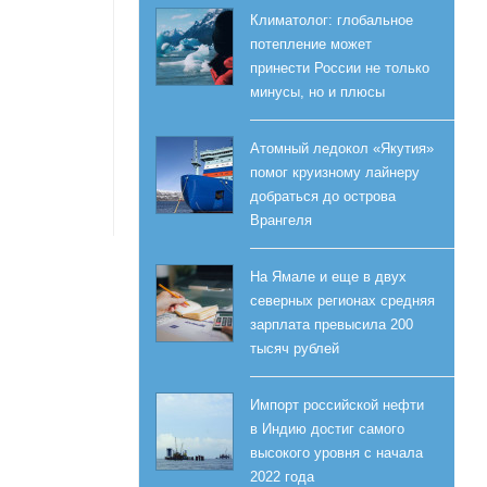
Климатолог: глобальное
потепление может
принести России не только
минусы, но и плюсы
Атомный ледокол «Якутия»
помог круизному лайнеру
добраться до острова
Врангеля
На Ямале и еще в двух
северных регионах средняя
зарплата превысила 200
тысяч рублей
Импорт российской нефти
в Индию достиг самого
высокого уровня с начала
2022 года