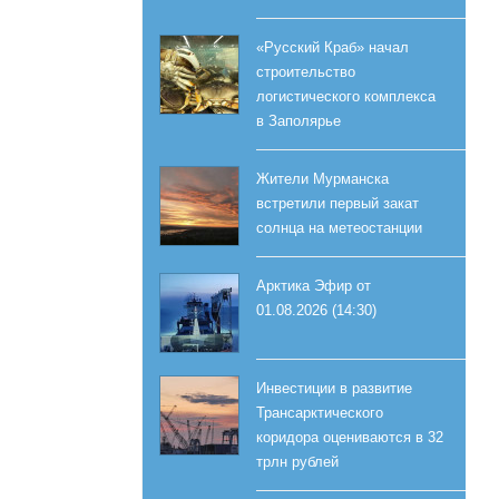
«Русский Краб» начал
строительство
логистического комплекса
в Заполярье
Жители Мурманска
встретили первый закат
солнца на метеостанции
Арктика Эфир от
01.08.2026 (14:30)
Инвестиции в развитие
Трансарктического
коридора оцениваются в 32
трлн рублей