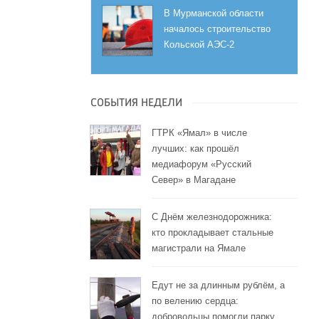
В Мурманской области
началось строительство
Кольской АЭС-2
СОБЫТИЯ НЕДЕЛИ
ГТРК «Ямал» в числе
лучших: как прошёл
медиафорум «Русский
Север» в Магадане
С Днём железнодорожника:
кто прокладывает стальные
магистрали на Ямале
Едут не за длинным рублём, а
по велению сердца:
добровольцы помогли парку