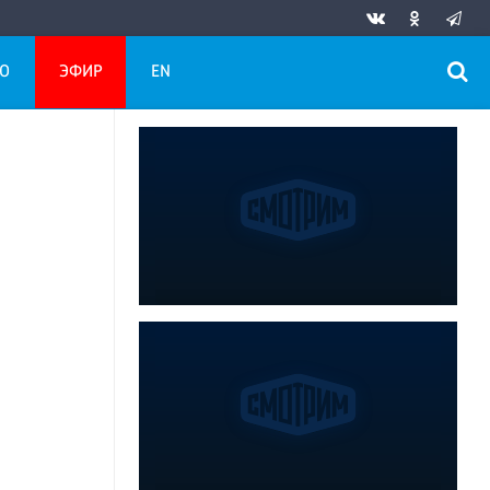
О
ЭФИР
EN