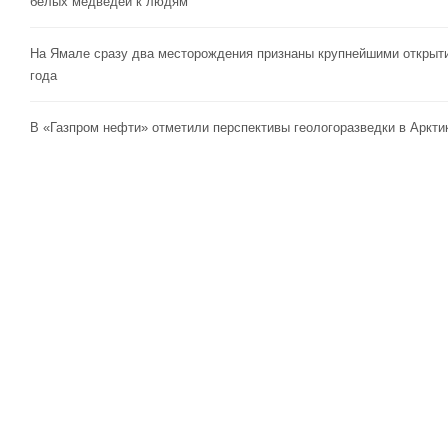
белых медведей к людям
На Ямале сразу два месторождения признаны крупнейшими открыт
года
В «Газпром нефти» отметили перспективы геологоразведки в Аркти