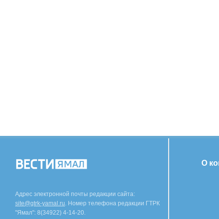
О к
Адрес электронной почты редакции сайта:
site@gtrk-yamal.ru
. Номер телефона редакции ГТРК
"Ямал": 8(34922) 4-14-20.