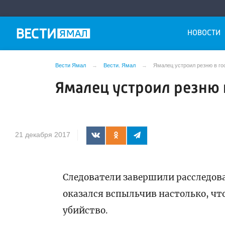
НОВОСТИ
Вести Ямал
Вести. Ямал
Ямалец устроил резню в го
Ямалец устроил резню 
21 декабря 2017
Следователи завершили расследова
оказался вспыльчив настолько, чт
убийство.