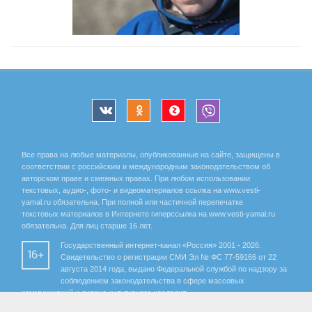
Все права на любые материалы, опубликованные на сайте, защищены в
соответствии с российским и международным законодательством об
авторском праве и смежных правах. При любом использовании
текстовых, аудио-, фото- и видеоматериалов ссылка на www.vesti-
yamal.ru обязательна. При полной или частичной перепечатке
текстовых материалов в Интернете гиперссылка на www.vesti-yamal.ru
обязательна. Для лиц старше 16 лет.
Государственный интернет-канал «Россия» 2001 - 2026.
16+
Свидетельство о регистрации СМИ Эл № ФС 77-59166 от 22
августа 2014 года, выдано Федеральной службой по надзору за
соблюдением законодательства в сфере массовых
коммуникаций и охране культурного наследия.