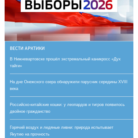
ВЕСТИ АРКТИКИ
В Нижневартовске прошёл экстремальный каникросс «Дух
тайги»
На дне Онежского озера обнаружили парусник середины XVIII
века
Российско-китайские кошки: у леопардов и тигров появилось
двойное гражданство
Горячий воздух и ледяные ливни: природа испытывает
Якутию на прочность