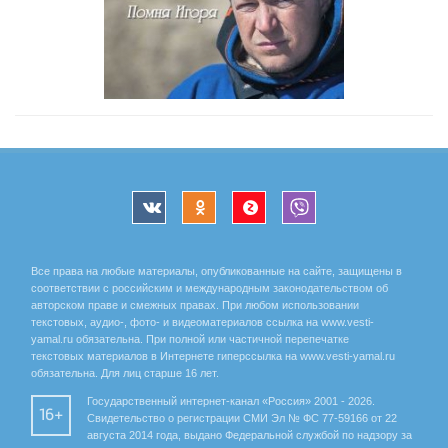
Все права на любые материалы, опубликованные на сайте, защищены в
соответствии с российским и международным законодательством об
авторском праве и смежных правах. При любом использовании
текстовых, аудио-, фото- и видеоматериалов ссылка на www.vesti-
yamal.ru обязательна. При полной или частичной перепечатке
текстовых материалов в Интернете гиперссылка на www.vesti-yamal.ru
обязательна. Для лиц старше 16 лет.
Государственный интернет-канал «Россия» 2001 - 2026.
16+
Свидетельство о регистрации СМИ Эл № ФС 77-59166 от 22
августа 2014 года, выдано Федеральной службой по надзору за