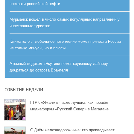
поставки российской нефти
Мурманск вошел в число самых популярных направлений у
иностранных туристов
Климатолог: глобальное потепление может принести России
не только минусы, но и плюсы
Атомный ледокол «Якутия» помог круизному лайнеру
добраться до острова Врангеля
СОБЫТИЯ НЕДЕЛИ
ГТРК «Ямал» в числе лучших: как прошёл
медиафорум «Русский Север» в Магадане
С Днём железнодорожника: кто прокладывает