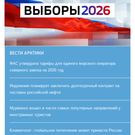
ВЕСТИ АРКТИКИ
ФАС утвердила тарифы для единого морского оператора
северного завоза на 2026 год
Индонезия планирует заключить долгосрочный контракт на
поставки российской нефти
Мурманск вошел в число самых популярных направлений у
иностранных туристов
Климатолог: глобальное потепление может принести России