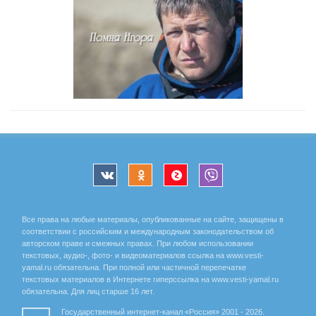
Все права на любые материалы, опубликованные на сайте, защищены в
соответствии с российским и международным законодательством об
авторском праве и смежных правах. При любом использовании
текстовых, аудио-, фото- и видеоматериалов ссылка на www.vesti-
yamal.ru обязательна. При полной или частичной перепечатке
текстовых материалов в Интернете гиперссылка на www.vesti-yamal.ru
обязательна. Для лиц старше 16 лет.
Государственный интернет-канал «Россия» 2001 - 2026.