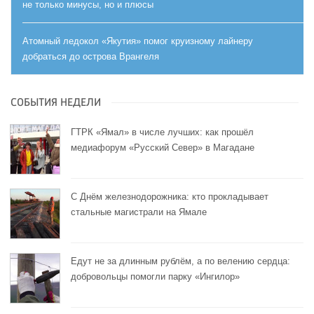
не только минусы, но и плюсы
Атомный ледокол «Якутия» помог круизному лайнеру
добраться до острова Врангеля
СОБЫТИЯ НЕДЕЛИ
ГТРК «Ямал» в числе лучших: как прошёл
медиафорум «Русский Север» в Магадане
С Днём железнодорожника: кто прокладывает
стальные магистрали на Ямале
Едут не за длинным рублём, а по велению сердца:
добровольцы помогли парку «Ингилор»