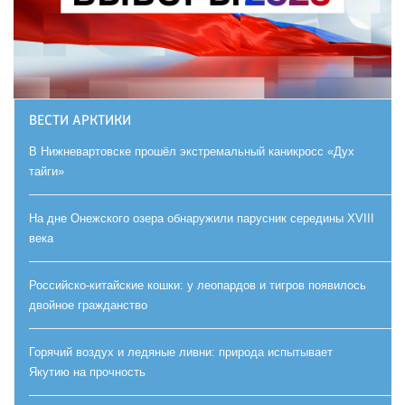
ВЕСТИ АРКТИКИ
В Нижневартовске прошёл экстремальный каникросс «Дух
тайги»
На дне Онежского озера обнаружили парусник середины XVIII
века
Российско-китайские кошки: у леопардов и тигров появилось
двойное гражданство
Горячий воздух и ледяные ливни: природа испытывает
Якутию на прочность