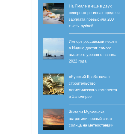
На Ямале и еще в двух
северных регионах средняя
зарплата превысила 200
тысяч рублей
Импорт российской нефти
в Индию достиг самого
высокого уровня с начала
2022 года
«Русский Краб» начал
строительство
логистического комплекса
в Заполярье
Жители Мурманска
встретили первый закат
солнца на метеостанции