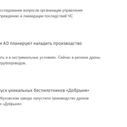
сследование вопросов организации управления
упреждению и ликвидации последствий ЧС
 АО планируют наладить производство
ать и в экстремальных условиях. Сейчас в регионе дроны
трубопроводов.
пуск уникальных беспилотников «Добрыня»
Обуховском заводе запустили производство дронов
ия «Добрыня»