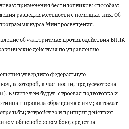
новам применения беспилотников: способам
едения разведки местности с помощью них. Об
 программу курса Минпросвещения.
вление об «алгоритмах противодействия БПЛА
рактические действия по управлению
вещения утвердило федеральную
ол, в которой, в частности, предусмотрена
). В числе тем будут: строевая подготовка и
отинца и правила обращения с ним; автомат
стрельбы; устройство и принцип действия
енном общевойсковом бою; средства