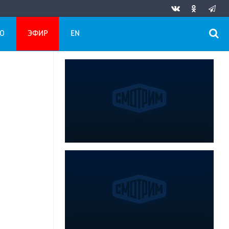
О
ЭФИР
EN