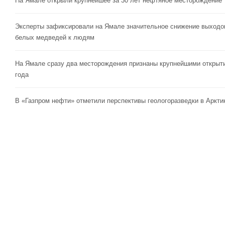
На Ямале открыли крупнейшее за 30 лет нефтяное месторождение
Эксперты зафиксировали на Ямале значительное снижение выходо
белых медведей к людям
На Ямале сразу два месторождения признаны крупнейшими открыт
года
В «Газпром нефти» отметили перспективы геологоразведки в Аркти