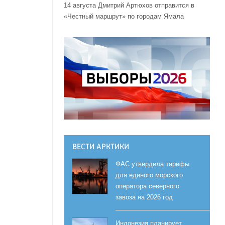
14 августа Дмитрий Артюхов отправится в
«Честный маршрут» по городам Ямала
ВЕСТИ АРКТИКИ
ФАС утвердила тарифы
для единого морского
оператора северного
завоза на 2026 год
Индонезия планирует