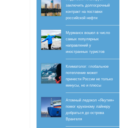
заключить долгосрочный
контракт на поставки
российской нефти
Мурманск вошел в число
самых популярных
направлений у
иностранных туристов
Климатолог: глобальное
потепление может
принести России не только
минусы, но и плюсы
Атомный ледокол «Якутия»
помог круизному лайнеру
добраться до острова
Врангеля