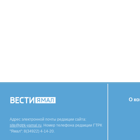
О к
Адрес электронной почты редакции сайта:
site@gtrk-yamal.ru
. Номер телефона редакции ГТРК
"Ямал": 8(34922) 4-14-20.