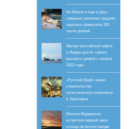
На Ямале и еще в двух
северных регионах средняя
зарплата превысила 200
тысяч рублей
Импорт российской нефти
в Индию достиг самого
высокого уровня с начала
2022 года
«Русский Краб» начал
строительство
логистического комплекса
в Заполярье
Жители Мурманска
встретили первый закат
солнца на метеостанции