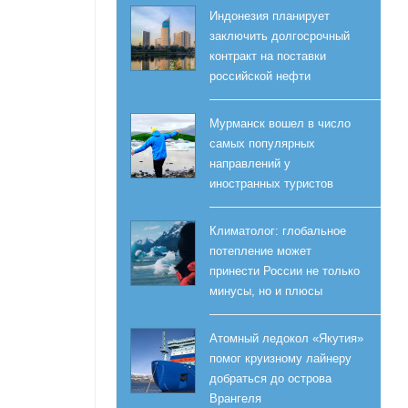
Индонезия планирует
заключить долгосрочный
контракт на поставки
российской нефти
Мурманск вошел в число
самых популярных
направлений у
иностранных туристов
Климатолог: глобальное
потепление может
принести России не только
минусы, но и плюсы
Атомный ледокол «Якутия»
помог круизному лайнеру
добраться до острова
Врангеля