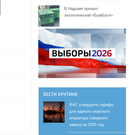
В Надыме прошел
экологический «БумБатл»
ВЕСТИ АРКТИКИ
ФАС утвердила тарифы
для единого морского
оператора северного
завоза на 2026 год