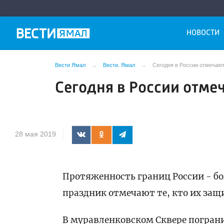
НОВОСТИ
Вести Ямал
Вести. Ямал
Сегодня в России отмечают
Сегодня в России отме
28 мая 2019
Протяженность границ России - бо
праздник отмечают те, кто их защ
В муравленковском Сквере погран