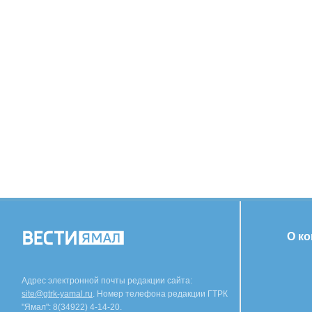
О к
Адрес электронной почты редакции сайта:
site@gtrk-yamal.ru
. Номер телефона редакции ГТРК
"Ямал": 8(34922) 4-14-20.