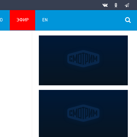
О
ЭФИР
EN