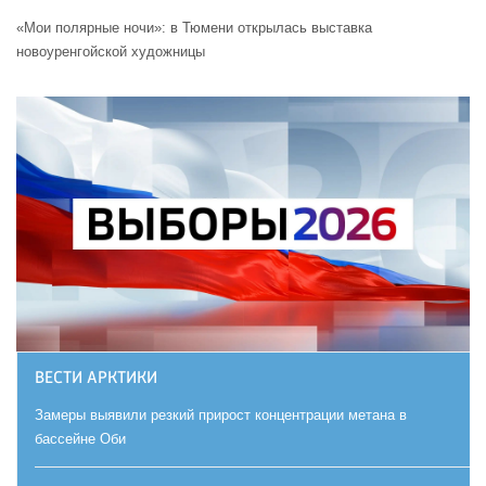
«Мои полярные ночи»: в Тюмени открылась выставка
новоуренгойской художницы
ВЕСТИ АРКТИКИ
Замеры выявили резкий прирост концентрации метана в
бассейне Оби