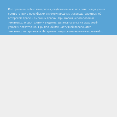
Все права на любые материалы, опубликованные на сайте, защищены в
соответствии с российским и международным законодательством об
авторском праве и смежных правах. При любом использовании
текстовых, аудио-, фото- и видеоматериалов ссылка на www.vesti-
yamal.ru обязательна. При полной или частичной перепечатке
текстовых материалов в Интернете гиперссылка на www.vesti-yamal.ru
обязательна. Для лиц старше 16 лет.
Государственный интернет-канал «Россия» 2001 - 2026.
16+
Свидетельство о регистрации СМИ Эл № ФС 77-59166 от 22
августа 2014 года, выдано Федеральной службой по надзору за
соблюдением законодательства в сфере массовых
коммуникаций и охране культурного наследия.
Учредитель – Федеральное государственное унитарное предприятие
«Всероссийская государственная телевизионная и радиовещательная
компания». Главный редактор Панина Елена Валерьевна. Редактор ГТРК
«Ямал» Анохина Маргарита Юрьевна.