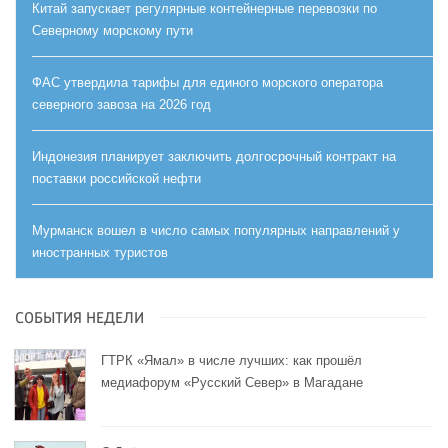
Китай запускает регулярные контейнерные перевозки по
Северному морскому пути
ФАС утвердила тарифы для единого морского оператора
северного завоза на 2026 год
Индонезия планирует заключить долгосрочный контракт на
поставки российской нефти
Мурманск вошел в число самых популярных направлений у
иностранных туристов
СОБЫТИЯ НЕДЕЛИ
ГТРК «Ямал» в числе лучших: как прошёл
медиафорум «Русский Север» в Магадане