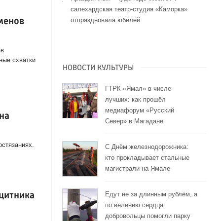
салехардская театр-студия «Каморка»
отпраздновала юбилей
менов
ав
ные схватки
НОВОСТИ КУЛЬТУРЫ
ГТРК «Ямал» в числе
лучших: как прошёл
медиафорум «Русский
на
Север» в Магадане
остязаниях.
С Днём железнодорожника:
кто прокладывает стальные
магистрали на Ямале
Едут не за длинным рублём, а
щитника
по велению сердца:
добровольцы помогли парку