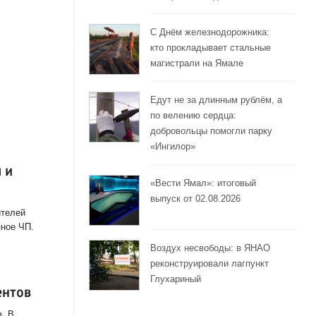
С Днём железнодорожника:
кто прокладывает стальные
магистрали на Ямале
Едут не за длинным рублём, а
по велению сердца:
добровольцы помогли парку
«Ингилор»
 и
«Вести Ямал»: итоговый
выпуск от 02.08.2026
ителей
пное ЧП.
Воздух несвободы: в ЯНАО
реконструировали лагпункт
Глухариный
ентов
. В