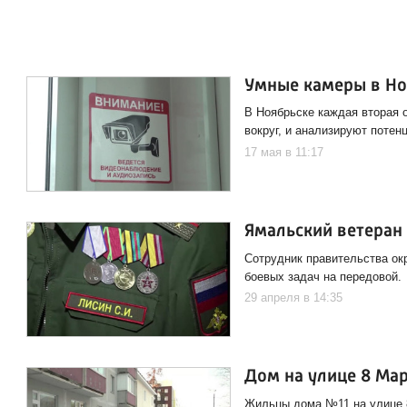
Умные камеры в Ноя
В Ноябрьске каждая вторая 
вокруг, и анализируют потен
17 мая в 11:17
Ямальский ветеран
Сотрудник правительства ок
боевых задач на передовой.
29 апреля в 14:35
Дом на улице 8 Ма
Жильцы дома №11 на улице 8