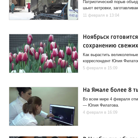
Патриотический порыв объед
шьют ветровки, заготавлив
11 февраля в 13:04
Ноябрьск готовится
сохранению свежих
Как вырастить великолепные
корреспондент Юлия Филато
5 февраля в 15:09
На Ямале более 8 т
Во всем мире 4 февраля отме
— Юлия Филатова.
4 февраля в 16:09