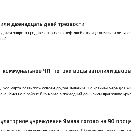
или двенадцать дней трезвости
датам запрета продажи алкоголя в нефтяной столице добавили четыре
ний.
т коммунальное ЧП: потоки воды затопили дворы
 8-го марта появилось совсем другое значение! По крайней мере для ж
ске. Именно в районе 8-го марта в последний день зимы произошло кру
улаторное учреждение Ямала готово на 90 проц
роительство поликлиники-гиганта площадью 13 тысяч квадратных метров