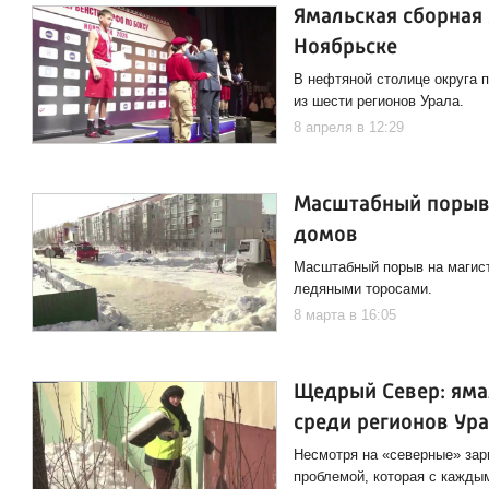
Ямальская сборная 
Ноябрьске
В нефтяной столице округа 
из шести регионов Урала.
8 апреля в 12:29
Масштабный порыв 
домов
Масштабный порыв на магист
ледяными торосами.
8 марта в 16:05
Щедрый Север: яма
среди регионов Ур
Несмотря на «северные» зар
проблемой, которая с кажды