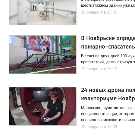
шестиэтажном здании уже мо
26 февраля в 15:06
В Ноябрьске опред
пожарно-спасатель
В течение двух дней 100 лу
препятствий, демонстрируя 
19 февраля в 15:13
24 новых дрона пол
кванториуме Ноябр
Маленькие, чувствительные «
специальные опции, которые 
оценила возможности новино
18 февраля в 15:09