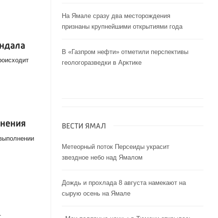
На Ямале сразу два месторождения
признаны крупнейшими открытиями года
андала
В «Газпром нефти» отметили перспективы
роисходит
геологоразведки в Арктике
анения
ВЕСТИ ЯМАЛ
 выполнении
Метеорный поток Персеиды украсит
звездное небо над Ямалом
Дождь и прохлада 8 августа намекают на
сырую осень на Ямале
т