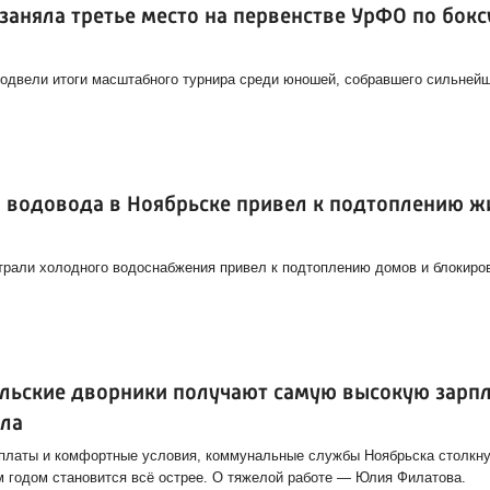
заняла третье место на первенстве УрФО по бокс
подвели итоги масштабного турнира среди юношей, собравшего сильней
водовода в Ноябрьске привел к подтоплению ж
рали холодного водоснабжения привел к подтоплению домов и блокиров
льские дворники получают самую высокую зарпл
ала
платы и комфортные условия, коммунальные службы Ноябрьска столкну
м годом становится всё острее. О тяжелой работе — Юлия Филатова.