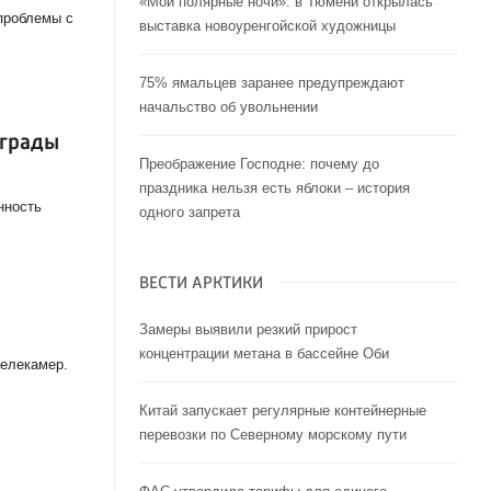
«Мои полярные ночи»: в Тюмени открылась
проблемы с
выставка новоуренгойской художницы
75% ямальцев заранее предупреждают
начальство об увольнении
аграды
Преображение Господне: почему до
праздника нельзя есть яблоки – история
нность
одного запрета
ВЕСТИ АРКТИКИ
Замеры выявили резкий прирост
концентрации метана в бассейне Оби
телекамер.
Китай запускает регулярные контейнерные
перевозки по Северному морскому пути