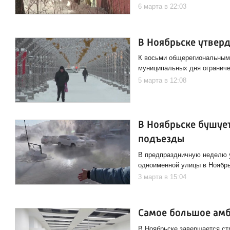
6 марта в 22:03
В Ноябрьске утверд
К восьми общерегиональным 
муниципальных дня ограниче
5 марта в 12:08
В Ноябрьске бушуе
подъезды
В предпраздничную неделю у
одноименной улицы в Ноябрь
3 марта в 15:04
Самое большое амб
В Ноябрьске завершается ст