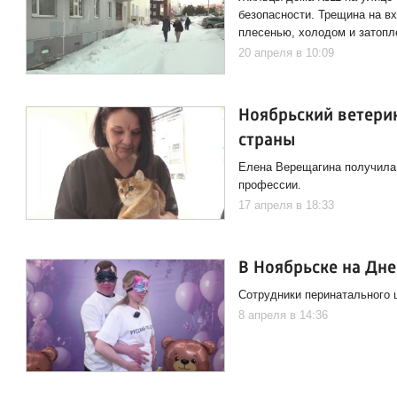
безопасности. Трещина на 
плесенью, холодом и затопл
20 апреля в 10:09
Ноябрьский ветери
страны
Елена Верещагина получила 
профессии.
17 апреля в 18:33
В Ноябрьске на Дн
Сотрудники перинатального 
8 апреля в 14:36