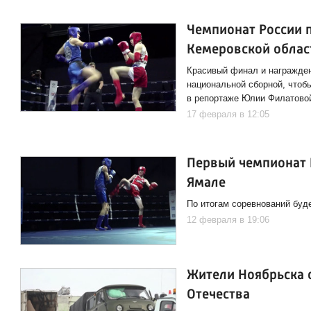
Чемпионат России 
Кемеровской облас
Красивый финал и награждени
национальной сборной, чтоб
в репортаже Юлии Филатово
17 февраля в 12:05
Первый чемпионат Р
Ямале
По итогам соревнований буд
12 февраля в 19:06
Жители Ноябрьска 
Отечества