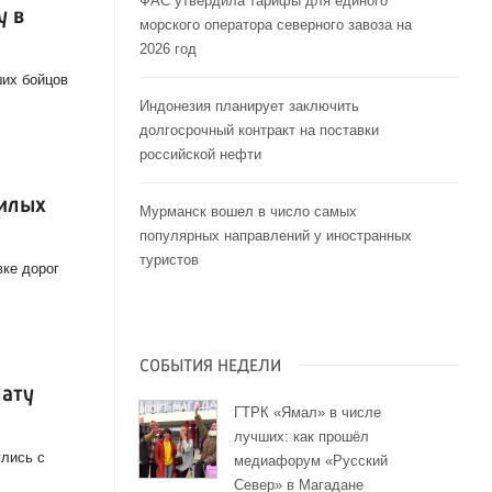
ФАС утвердила тарифы для единого
у в
морского оператора северного завоза на
2026 год
ших бойцов
Индонезия планирует заключить
долгосрочный контракт на поставки
российской нефти
илых
Мурманск вошел в число самых
популярных направлений у иностранных
туристов
ке дорог
СОБЫТИЯ НЕДЕЛИ
ату
ГТРК «Ямал» в числе
лучших: как прошёл
лись с
медиафорум «Русский
Север» в Магадане