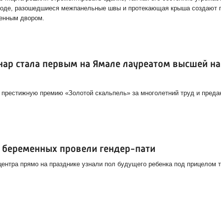
входе, разошедшиеся межпанельные швы и протекающая крыша создают 
енным двором.
нар стала первым на Ямале лауреатом высшей н
престижную премию «Золотой скальпель» за многолетний труд и преда
е беременных провели гендер-пати
центра прямо на празднике узнали пол будущего ребенка под прицелом 