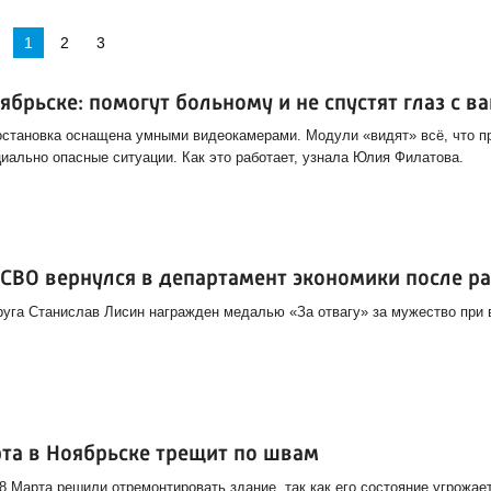
1
2
3
брьске: помогут больному и не спустят глаз с в
остановка оснащена умными видеокамерами. Модули «видят» всё, что п
циально опасные ситуации. Как это работает, узнала Юлия Филатова.
 СВО вернулся в департамент экономики после р
руга Станислав Лисин награжден медалью «За отвагу» за мужество при
рта в Ноябрьске трещит по швам
 Марта решили отремонтировать здание, так как его состояние угрожае