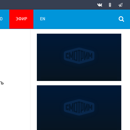
О
ЭФИР
EN
ть