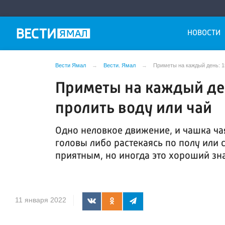
НОВОСТИ
Вести Ямал
Вести. Ямал
Приметы на каждый день: 1
Приметы на каждый ден
пролить воду или чай
Одно неловкое движение, и чашка чая
головы либо растекаясь по полу или 
приятным, но иногда это хороший зн
11 января 2022