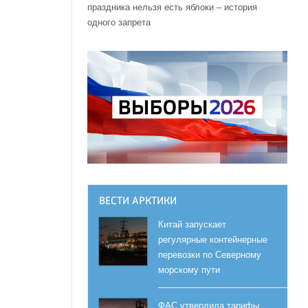
праздника нельзя есть яблоки – история
одного запрета
ВЕСТИ АРКТИКИ
Китай запускает
регулярные контейнерные
перевозки по Северному
морскому пути
ФАС утвердила тарифы