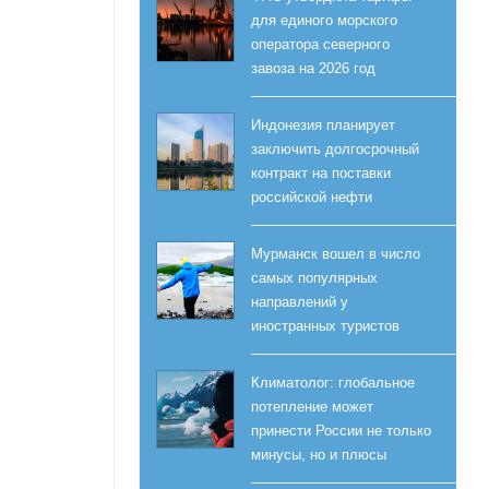
для единого морского
оператора северного
завоза на 2026 год
Индонезия планирует
заключить долгосрочный
контракт на поставки
российской нефти
Мурманск вошел в число
самых популярных
направлений у
иностранных туристов
Климатолог: глобальное
потепление может
принести России не только
минусы, но и плюсы