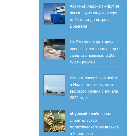
Атомный ледокол «Якутия»
помог круизному лайнеру
добраться до острова
Врангеля
На Ямале и еще в двух
северных регионах средняя
зарплата превысила 200
тысяч рублей
Импорт российской нефти
в Индию достиг самого
высокого уровня с начала
2022 года
«Русский Краб» начал
строительство
логистического комплекса
в Заполярье