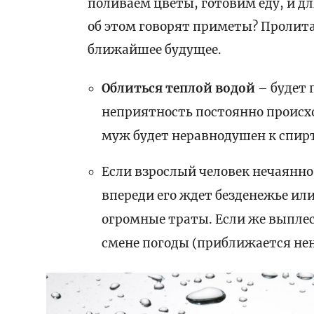
поливаем цветы, готовим еду, и дл
об этом говорят приметы? Пролита
ближайшее будущее.
Облиться теплой водой
– будет 
неприятность постоянно происхо
муж будет неравнодушен к спир
Если взрослый человек нечаянн
впереди его ждет безденежье ил
огромные траты. Если же выплес
смене погоды (приближается нен