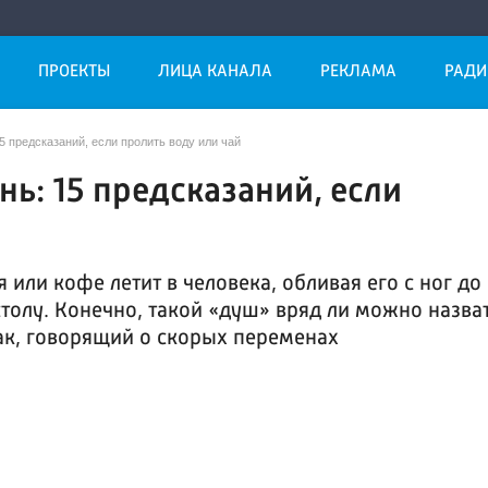
ПРОЕКТЫ
ЛИЦА КАНАЛА
РЕКЛАМА
РАДИ
5 предсказаний, если пролить воду или чай
ь: 15 предсказаний, если
 или кофе летит в человека, обливая его с ног до
столу. Конечно, такой «душ» вряд ли можно назва
ак, говорящий о скорых переменах