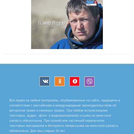
Все права на любые материалы, опубликованные на сайте, защищены в
соответствии с российским и международным законодательством об
авторском праве и смежных правах. При любом использовании
текстовых, аудио-, фото- и видеоматериалов ссылка на www.vesti-
yamal.ru обязательна. При полной или частичной перепечатке
текстовых материалов в Интернете гиперссылка на www.vesti-yamal.ru
обязательна. Для лиц старше 16 лет.