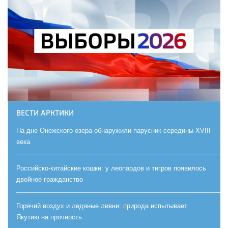
ВЕСТИ АРКТИКИ
На дне Онежского озера обнаружили парусник середины XVIII
века
Российско-китайские кошки: у леопардов и тигров появилось
двойное гражданство
Горячий воздух и ледяные ливни: природа испытывает
Якутию на прочность