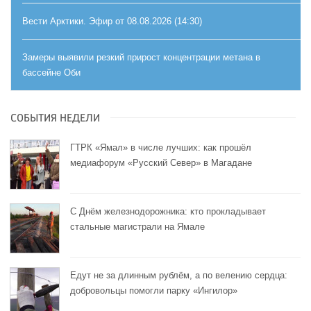
Вести Арктики. Эфир от 08.08.2026 (14:30)
Замеры выявили резкий прирост концентрации метана в
бассейне Оби
СОБЫТИЯ НЕДЕЛИ
ГТРК «Ямал» в числе лучших: как прошёл
медиафорум «Русский Север» в Магадане
С Днём железнодорожника: кто прокладывает
стальные магистрали на Ямале
Едут не за длинным рублём, а по велению сердца:
добровольцы помогли парку «Ингилор»