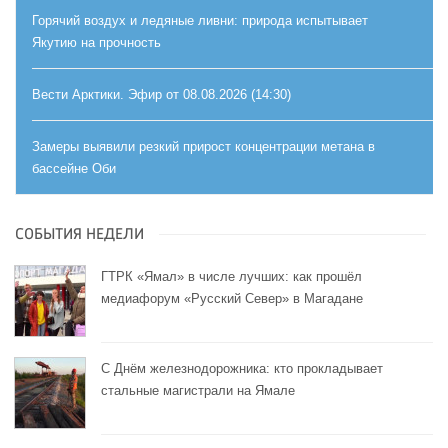
Горячий воздух и ледяные ливни: природа испытывает
Якутию на прочность
Вести Арктики. Эфир от 08.08.2026 (14:30)
Замеры выявили резкий прирост концентрации метана в
бассейне Оби
СОБЫТИЯ НЕДЕЛИ
ГТРК «Ямал» в числе лучших: как прошёл
медиафорум «Русский Север» в Магадане
С Днём железнодорожника: кто прокладывает
стальные магистрали на Ямале