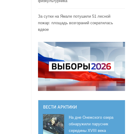
физкультурника
За сутки на Ямале потушили 51 лесной
пожар: площадь возгораний сократилась
вдвое
ВЕСТИ АРКТИКИ
На дне Онежского озера
обнаружили парусник
середины XVIII века