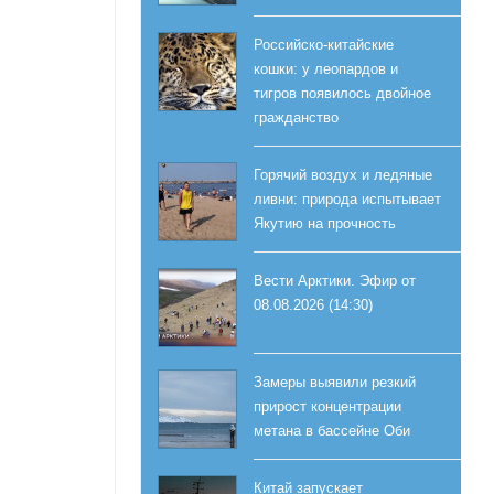
Российско-китайские
кошки: у леопардов и
тигров появилось двойное
гражданство
Горячий воздух и ледяные
ливни: природа испытывает
Якутию на прочность
Вести Арктики. Эфир от
08.08.2026 (14:30)
Замеры выявили резкий
прирост концентрации
метана в бассейне Оби
Китай запускает