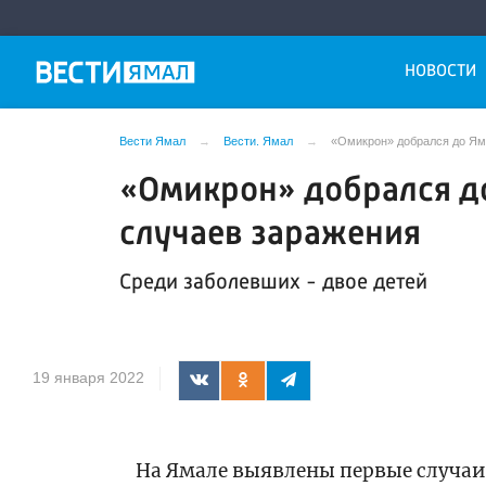
НОВОСТИ
Вести Ямал
Вести. Ямал
«Омикрон» добрался до Ям
«Омикрон» добрался до
случаев заражения
Среди заболевших - двое детей
19 января 2022
На Ямале выявлены первые случа