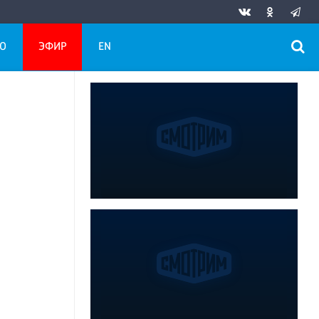
О
ЭФИР
EN