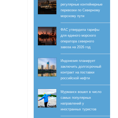
регулярные контейнерные
перевозки по Северному
морскому пути
ФАС утвердила тарифы
для единого морского
оператора северного
завоза на 2026 год
Индонезия планирует
заключить долгосрочный
контракт на поставки
российской нефти
Мурманск вошел в число
самых популярных
направлений у
иностранных туристов