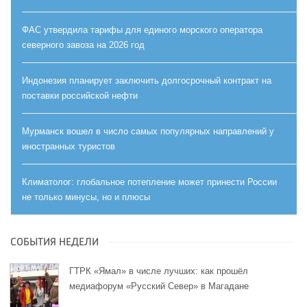
ФАС утвердила тарифы для единого морского оператора
северного завоза на 2026 год
Индонезия планирует заключить долгосрочный контракт на
поставки российской нефти
Мурманск вошел в число самых популярных направлений у
иностранных туристов
Климатолог: глобальное потепление может принести России
не только минусы, но и плюсы
СОБЫТИЯ НЕДЕЛИ
ГТРК «Ямал» в числе лучших: как прошёл
медиафорум «Русский Север» в Магадане