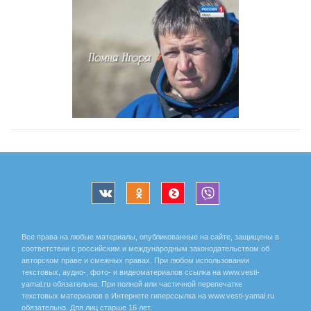
Все права на любые материалы, опубликованные на сайте, защищены в
соответствии с российским и международным законодательством об
авторском праве и смежных правах. При любом использовании
текстовых, аудио-, фото- и видеоматериалов ссылка на www.vesti-
yamal.ru обязательна. При полной или частичной перепечатке
текстовых материалов в Интернете гиперссылка на www.vesti-yamal.ru
обязательна. Для лиц старше 16 лет.