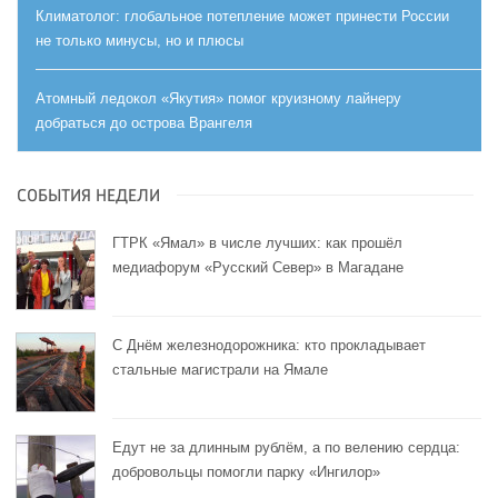
Климатолог: глобальное потепление может принести России
не только минусы, но и плюсы
Атомный ледокол «Якутия» помог круизному лайнеру
добраться до острова Врангеля
СОБЫТИЯ НЕДЕЛИ
ГТРК «Ямал» в числе лучших: как прошёл
медиафорум «Русский Север» в Магадане
С Днём железнодорожника: кто прокладывает
стальные магистрали на Ямале
Едут не за длинным рублём, а по велению сердца:
добровольцы помогли парку «Ингилор»