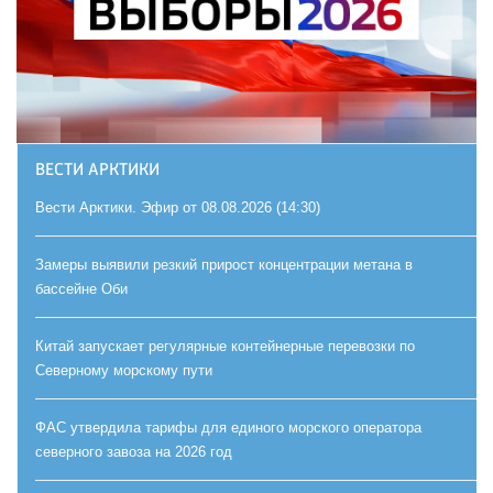
ВЕСТИ АРКТИКИ
Вести Арктики. Эфир от 08.08.2026 (14:30)
Замеры выявили резкий прирост концентрации метана в
бассейне Оби
Китай запускает регулярные контейнерные перевозки по
Северному морскому пути
ФАС утвердила тарифы для единого морского оператора
северного завоза на 2026 год