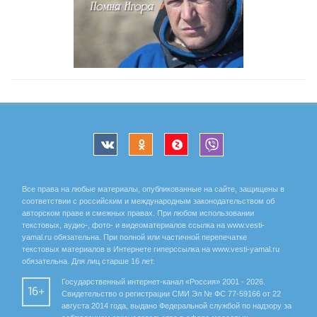
Все права на любые материалы, опубликованные на сайте, защищены в
соответствии с российским и международным законодательством об
авторском праве и смежных правах. При любом использовании
текстовых, аудио-, фото- и видеоматериалов ссылка на www.vesti-
yamal.ru обязательна. При полной или частичной перепечатке
текстовых материалов в Интернете гиперссылка на www.vesti-yamal.ru
обязательна. Для лиц старше 16 лет.
Государственный интернет-канал «Россия» 2001 - 2026.
16+
Свидетельство о регистрации СМИ Эл № ФС 77-59166 от 22
августа 2014 года, выдано Федеральной службой по надзору за