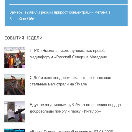
Замеры выявили резкий прирост концентрации метана в
бассейне Оби
СОБЫТИЯ НЕДЕЛИ
ГТРК «Ямал» в числе лучших: как прошёл
медиафорум «Русский Север» в Магадане
С Днём железнодорожника: кто прокладывает
стальные магистрали на Ямале
Едут не за длинным рублём, а по велению сердца:
добровольцы помогли парку «Ингилор»
«Вести Ямал»: итоговый выпуск от 02.08.2026