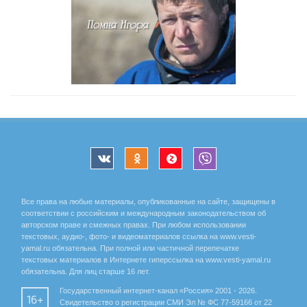
Все права на любые материалы, опубликованные на сайте, защищены в
соответствии с российским и международным законодательством об
авторском праве и смежных правах. При любом использовании
текстовых, аудио-, фото- и видеоматериалов ссылка на www.vesti-
yamal.ru обязательна. При полной или частичной перепечатке
текстовых материалов в Интернете гиперссылка на www.vesti-yamal.ru
обязательна. Для лиц старше 16 лет.
Государственный интернет-канал «Россия» 2001 - 2026.
16+
Свидетельство о регистрации СМИ Эл № ФС 77-59166 от 22