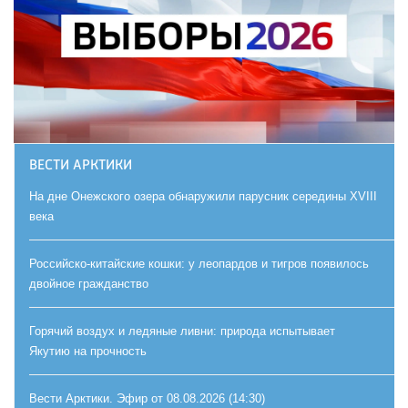
ВЕСТИ АРКТИКИ
На дне Онежского озера обнаружили парусник середины XVIII
века
Российско-китайские кошки: у леопардов и тигров появилось
двойное гражданство
Горячий воздух и ледяные ливни: природа испытывает
Якутию на прочность
Вести Арктики. Эфир от 08.08.2026 (14:30)