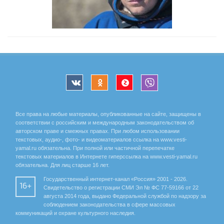
Все права на любые материалы, опубликованные на сайте, защищены в
соответствии с российским и международным законодательством об
авторском праве и смежных правах. При любом использовании
текстовых, аудио-, фото- и видеоматериалов ссылка на www.vesti-
yamal.ru обязательна. При полной или частичной перепечатке
текстовых материалов в Интернете гиперссылка на www.vesti-yamal.ru
обязательна. Для лиц старше 16 лет.
Государственный интернет-канал «Россия» 2001 - 2026.
16+
Свидетельство о регистрации СМИ Эл № ФС 77-59166 от 22
августа 2014 года, выдано Федеральной службой по надзору за
соблюдением законодательства в сфере массовых
коммуникаций и охране культурного наследия.