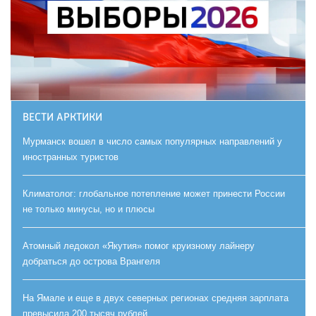
ВЕСТИ АРКТИКИ
Мурманск вошел в число самых популярных направлений у
иностранных туристов
Климатолог: глобальное потепление может принести России
не только минусы, но и плюсы
Атомный ледокол «Якутия» помог круизному лайнеру
добраться до острова Врангеля
На Ямале и еще в двух северных регионах средняя зарплата
превысила 200 тысяч рублей