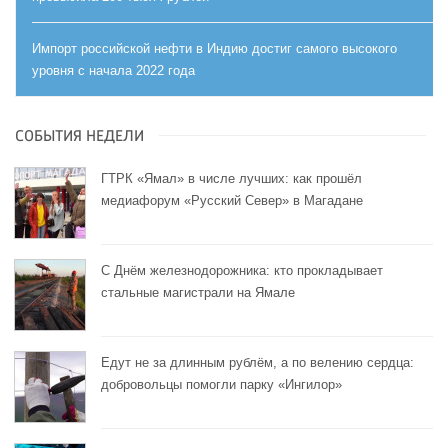
Импорт российской нефти в Индию достиг самого высокого
уровня с начала 2022 года
СОБЫТИЯ НЕДЕЛИ
ГТРК «Ямал» в числе лучших: как прошёл
медиафорум «Русский Север» в Магадане
С Днём железнодорожника: кто прокладывает
стальные магистрали на Ямале
Едут не за длинным рублём, а по велению сердца:
добровольцы помогли парку «Ингилор»