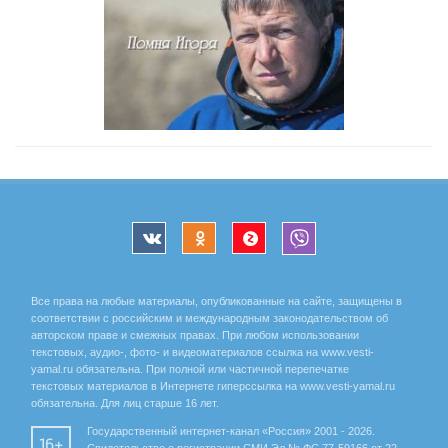
Все права на любые материалы, опубликованные на сайте, защищены в
соответствии с российским и международным законодательством об
авторском праве и смежных правах. При любом использовании
текстовых, аудио-, фото- и видеоматериалов ссылка на www.vesti-
yamal.ru обязательна. При полной или частичной перепечатке
текстовых материалов в Интернете гиперссылка на www.vesti-yamal.ru
обязательна. Для лиц старше 16 лет.
Государственный интернет-канал «Россия» 2001 - 2026.
16+