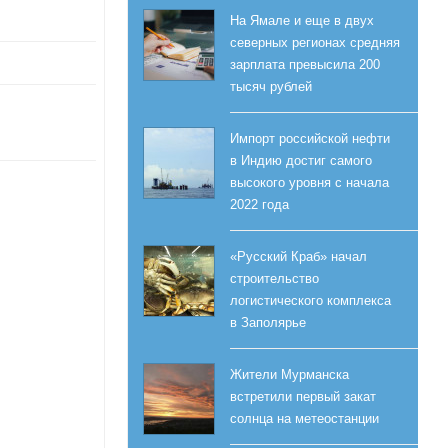
На Ямале и еще в двух
северных регионах средняя
зарплата превысила 200
тысяч рублей
Импорт российской нефти
в Индию достиг самого
высокого уровня с начала
2022 года
«Русский Краб» начал
строительство
логистического комплекса
в Заполярье
Жители Мурманска
встретили первый закат
солнца на метеостанции