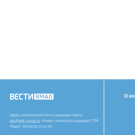
О к
Адрес электронной почты редакции сайта:
site@gtrk-yamal.ru
. Номер телефона редакции ГТРК
"Ямал": 8(34922) 4-14-20.