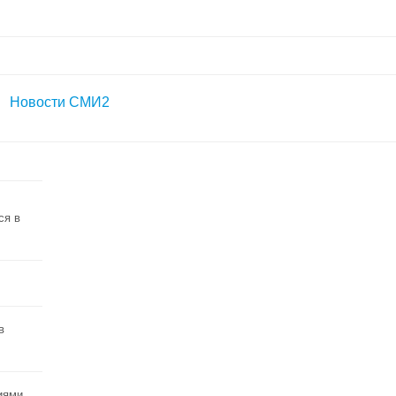
Новости СМИ2
ся в
в
иями