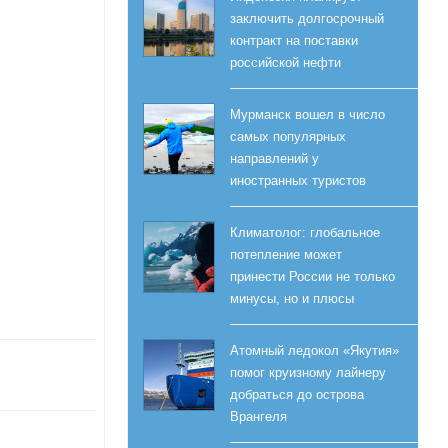
заключить долгосрочный
контракт на поставки
российской нефти
Мурманск вошел в число
самых популярных
направлений у
иностранных туристов
Климатолог: глобальное
потепление может
принести России не только
минусы, но и плюсы
Атомный ледокол «Якутия»
помог круизному лайнеру
добраться до острова
Врангеля