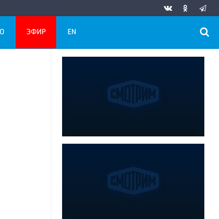
О
ЭФИР
EN