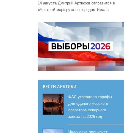
14 августа Дмитрий Артюхов отправится в
«Честный маршрут» по городам Ямала
ВЕСТИ АРКТИКИ
ФАС утвердила тарифы
для единого морского
оператора северного
завоза на 2026 год
Индонезия планирует