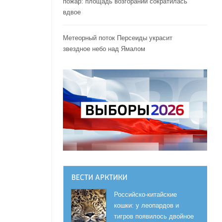
пожар: площадь возгораний сократилась
вдвое
Метеорный поток Персеиды украсит
звездное небо над Ямалом
ВЕСТИ АРКТИКИ
Российско-китайские
кошки: у леопардов и
тигров появилось двойное