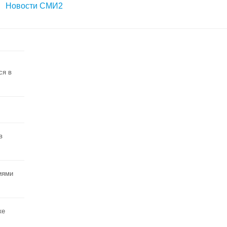
Новости СМИ2
ся в
в
иями
ке