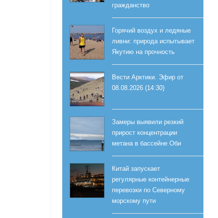
гражданство
Горячий воздух и ледяные
ливни: природа испытывает
Якутию на прочность
Вести Арктики. Эфир от
08.08.2026 (14:30)
Замеры выявили резкий
прирост концентрации
метана в бассейне Оби
Китай запускает
регулярные контейнерные
перевозки по Северному
морскому пути