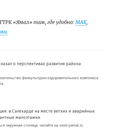
ГТРК «Ямал» там, где удобно:
МАХ
,
ки.
сказал о перспективах развития района
троительство физкультурно-оздоровительного комплекса
та
ия: в Салехарде на месте ветхих и аварийных
гантные малоэтажки
ься окружная столица, читайте на vesti-yamal.ru