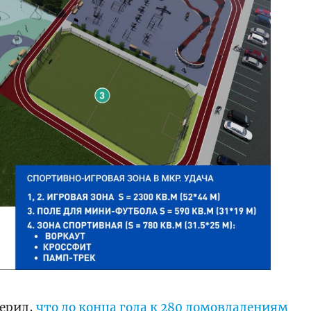
верил,
что до конца года к 280 домовладениям