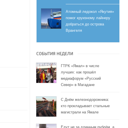
Атомный ледокол «Якутия»
помог круизному лайнеру
добраться до острова
Врангеля
СОБЫТИЯ НЕДЕЛИ
ГТРК «Ямал» в числе
лучших: как прошёл
медиафорум «Русский
Север» в Магадане
С Днём железнодорожника:
кто прокладывает стальные
магистрали на Ямале
Едут не за длинным рублём, а