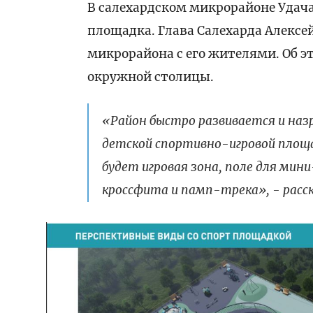
В салехардском микрорайоне Удач
площадка. Глава Салехарда Алексе
микрорайона с его жителями. Об э
окружной столицы.
«Район быстро развивается и наз
детской спортивно-игровой площа
будет игровая зона, поле для мин
кроссфита и памп-трека», - расс