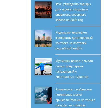
ФАС утвердила тарифы
для единого морского
оператора северного
завоза на 2026 год
Индонезия планирует
заключить долгосрочный
контракт на поставки
российской нефти
Мурманск вошел в число
самых популярных
направлений у
иностранных туристов
Климатолог: глобальное
потепление может
принести России не только
минусы, но и плюсы