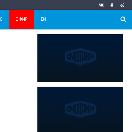
О
ЭФИР
EN