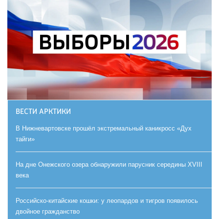
ВЕСТИ АРКТИКИ
В Нижневартовске прошёл экстремальный каникросс «Дух
тайги»
На дне Онежского озера обнаружили парусник середины XVIII
века
Российско-китайские кошки: у леопардов и тигров появилось
двойное гражданство