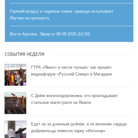
Горячий воздух и ледяные ливни: природа испытывает
Якутию на прочность
Вести Арктики. Эфир от 08.08.2026 (14:30)
СОБЫТИЯ НЕДЕЛИ
ГТРК «Ямал» в числе лучших: как прошёл
медиафорум «Русский Север» в Магадане
С Днём железнодорожника: кто прокладывает
стальные магистрали на Ямале
Едут не за длинным рублём, а по велению сердца:
добровольцы помогли парку «Ингилор»