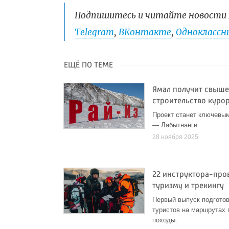
Подпишитесь и читайте новости 
Telegram
,
ВКонтакте
,
Одноклассни
ЕЩЁ ПО ТЕМЕ
Ямал получит свыше
строительство куро
Проект станет ключевы
— Лабытнанги
28 ноября 2025
22 инструктора-про
туризму и трекингу
Первый выпуск подгото
туристов на маршрутах 
походы.