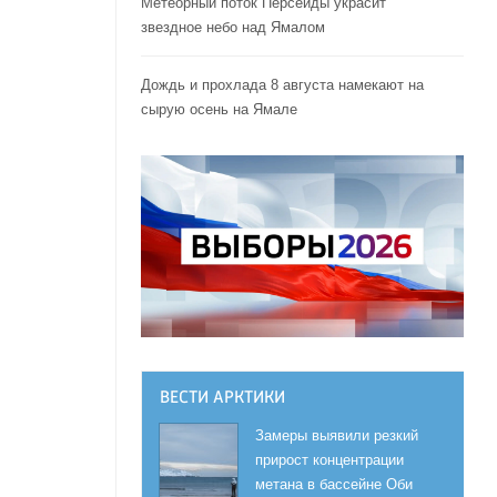
Метеорный поток Персеиды украсит
звездное небо над Ямалом
Дождь и прохлада 8 августа намекают на
сырую осень на Ямале
ВЕСТИ АРКТИКИ
Замеры выявили резкий
прирост концентрации
метана в бассейне Оби