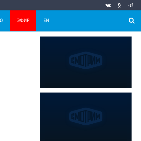
О
ЭФИР
EN