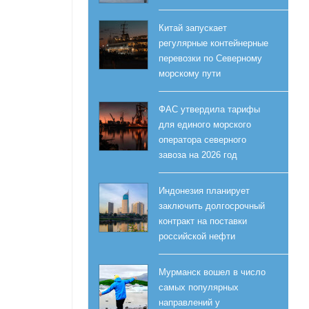
Китай запускает
регулярные контейнерные
перевозки по Северному
морскому пути
ФАС утвердила тарифы
для единого морского
оператора северного
завоза на 2026 год
Индонезия планирует
заключить долгосрочный
контракт на поставки
российской нефти
Мурманск вошел в число
самых популярных
направлений у