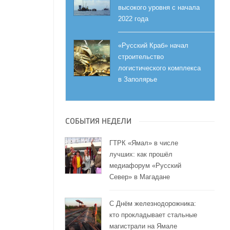
высокого уровня с начала
2022 года
«Русский Краб» начал
строительство
логистического комплекса
в Заполярье
СОБЫТИЯ НЕДЕЛИ
ГТРК «Ямал» в числе
лучших: как прошёл
медиафорум «Русский
Север» в Магадане
С Днём железнодорожника:
кто прокладывает стальные
магистрали на Ямале