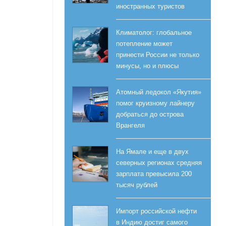
иностранных туристов
Климатолог: глобальное
потепление может
принести России не только
минусы, но и плюсы
Атомный ледокол «Якутия»
помог круизному лайнеру
добраться до острова
Врангеля
На Ямале и еще в двух
северных регионах средняя
зарплата превысила 200
тысяч рублей
Импорт российской нефти
в Индию достиг самого