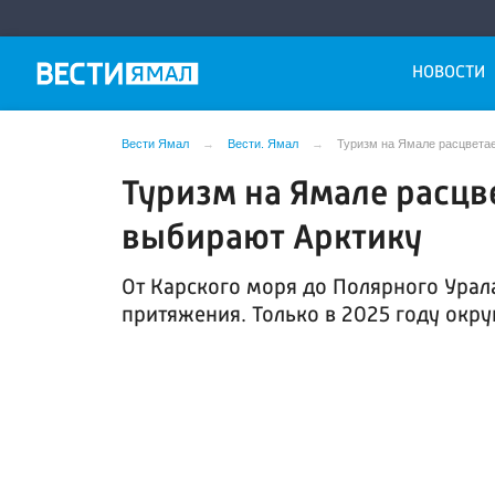
НОВОСТИ
Вести Ямал
Вести. Ямал
Туризм на Ямале расцвета
Туризм на Ямале расцв
выбирают Арктику
От Карского моря до Полярного Урал
притяжения. Только в 2025 году окру