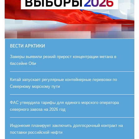
ВЕСТИ АРКТИКИ
Замеры выявили резкий прирост концентрации метана в
бассейне Оби
Китай запускает регулярные контейнерные перевозки по
Северному морскому пути
ФАС утвердила тарифы для единого морского оператора
северного завоза на 2026 год
Индонезия планирует заключить долгосрочный контракт на
поставки российской нефти