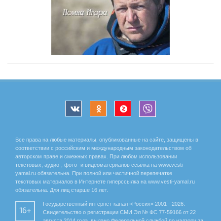
Все права на любые материалы, опубликованные на сайте, защищены в
соответствии с российским и международным законодательством об
авторском праве и смежных правах. При любом использовании
текстовых, аудио-, фото- и видеоматериалов ссылка на www.vesti-
yamal.ru обязательна. При полной или частичной перепечатке
текстовых материалов в Интернете гиперссылка на www.vesti-yamal.ru
обязательна. Для лиц старше 16 лет.
Государственный интернет-канал «Россия» 2001 - 2026.
16+
Свидетельство о регистрации СМИ Эл № ФС 77-59166 от 22
августа 2014 года, выдано Федеральной службой по надзору за